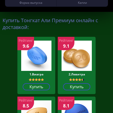
Форма выпуска
Капли
Купить Тонгкат Али Премиум онлайн с
доставкой:
Рейтинг
Рейтинг
9.6
9.1
1.Виагра
2.Левитра
Купить
Купить
Рейтинг
Рейтинг
8.5
8.1