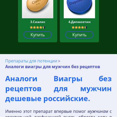
3.Сиалис
4.Дапоксетин
Купить
Купить
Препараты для потенции
Аналоги виагры для мужчин без рецептов
Аналоги Виагры без
рецептов для мужчин
дешевые российские.
Именно этот препарат впервые помог
мужчинам
с