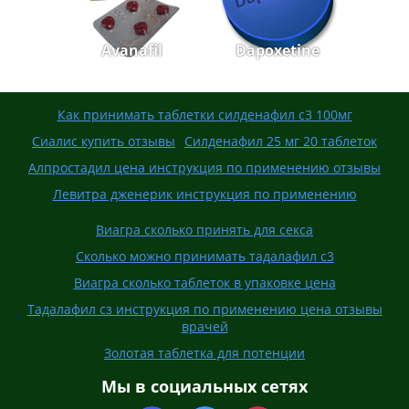
Avanafil
Dapoxetine
Как принимать таблетки силденафил с3 100мг
Сиалис купить отзывы
Силденафил 25 мг 20 таблеток
Алпростадил цена инструкция по применению отзывы
Левитра дженерик инструкция по применению
Виагра сколько принять для секса
Сколько можно принимать тадалафил с3
Виагра сколько таблеток в упаковке цена
Тадалафил сз инструкция по применению цена отзывы
врачей
Золотая таблетка для потенции
Мы в социальных сетях