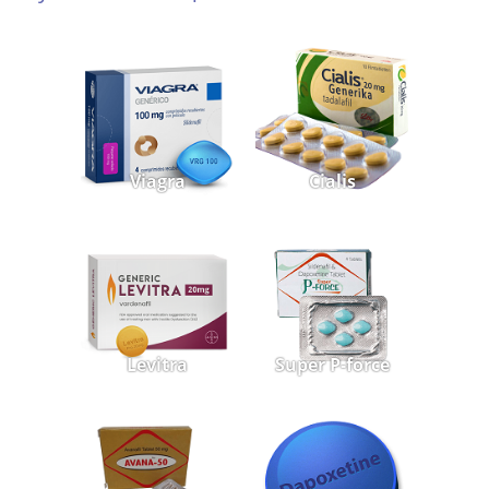
Viagra
Cialis
Levitra
Super P-force