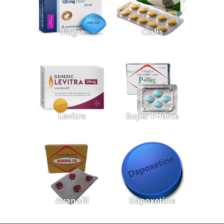
Viagra
Cialis
Levitra
Super P-force
Avanafil
Dapoxetine