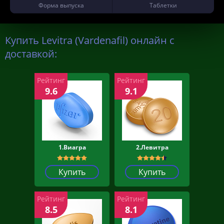
Форма выпуска
Таблетки
Купить Levitra (Vardenafil) онлайн с
доставкой:
Рейтинг
Рейтинг
9.6
9.1
1.Виагра
2.Левитра
Купить
Купить
Рейтинг
Рейтинг
8.5
8.1