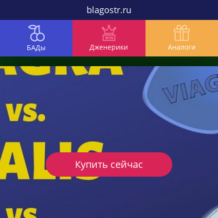
blagostr.ru
Дженерики
Аналоги
БАДы
Купить сейчас