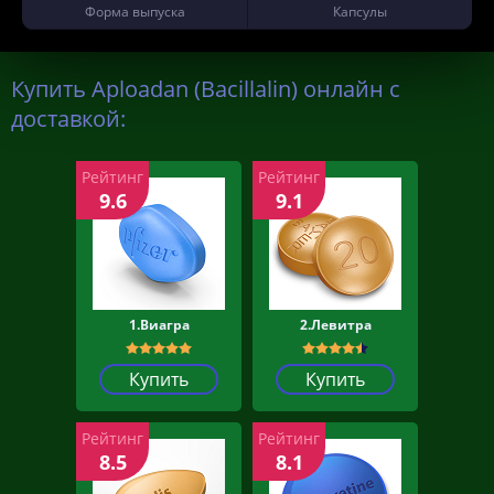
Форма выпуска
Капсулы
Купить Aploadan (Bacillalin) онлайн с
доставкой:
Рейтинг
Рейтинг
9.6
9.1
1.Виагра
2.Левитра
Купить
Купить
Рейтинг
Рейтинг
8.5
8.1