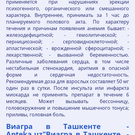
применяется при нарушениях эрекции
психогенного, органического или смешанного
характера. Внутреннее, принимать за 1 час до
планируемого полового акта. По характеру
течения и причинам появления анемия бывает: -
железодефицитной; - гемолитической; -
пернициозной; - серповидноклеточной; -
апластической; - врожденной сфероцитарной; -
лекарственной; - вызванной беременностью.
Различные заболевания сердца, в том числе
нестабильная стенокардия, аритмия в опасной
форме и сердечная недостаточность.
Рекомендуемая доза для взрослых составляет 50 мг
один раз в сутки. После инсульта или инфаркта
миокарда не применять препарат в течение 6
месяцев. Может вызывать бессонницу,
головокружение и повышение мышечного тонуса;
приливы, головная боль.
Виагра в Ташкенте ️ -
Apteka.uz"Виагра в Ташкенте ️ -