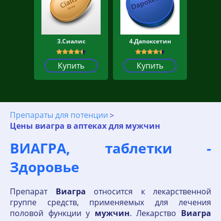
3.Сиалис
4.Дапоксетин
Купить
Купить
Препараты для потенции
Цены виагра в аптеках для мужчин
ВИАГРА, таблетки -
Здоровье
Препарат
Виагра
относится к лекарственной
группе средств, применяемых для лечения
половой функции у
мужчин
. Лекарство
Виагра