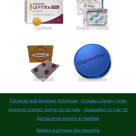
Levitra
Super P-force
Avanafil
Dapoxetine
Таблетки для лечение потенции
Отзывы сиалис супер
Аналоги сеалекс форте по составу
Тадалафил сз 5 мг 28
Дапоксетин купить в тамбове
Виагра в аптеках без рецепта