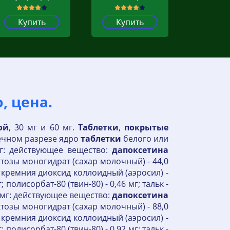
Купить
Купить
, цена.
ой
, 30 мг и 60 мг.
Таблетки
,
покрытые
речном разрезе ядро
таблетки
белого или
мг: действующее вещество:
дапоксетина
актозы моногидрат (сахар молочный) - 44,0
, кремния диоксид коллоидный (аэросил) -
 полисорбат-80 (твин-80) - 0,46 мг; тальк -
60 мг: действующее вещество:
дапоксетина
актозы моногидрат (сахар молочный) - 88,0
, кремния диоксид коллоидный (аэросил) -
 полисорбат-80 (твин-80) - 0,92 мг; тальк -