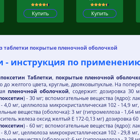
Купить
Купить
сз таблетки покрытые пленочной оболочкой
 - инструкция по применению
апоксетин
Таблетки
,
покрытые
пленочной
оболочк
о до желтого цвета, круглые, двояковыпуклые. На попе
тая
пленочной
оболочкой
, содержит: дозировка 30 
поксетин
) - 30 мг; вспомогательные вещества (ядро): л
- 4,0 мг, целлюлоза микрокристаллическая 102 - 14,9 мг
ельные вещества (оболочка): 3 мг (гипромеллоза - 1,64 мг;
 краситель железа оксид желтый Е 172-0,13 мг) дозировка 
поксетин
) - 60 мг; вспомогательные вещества (ядро): л
- 8,0 мг, целлюлоза микрокристаллическая 102 - 29,8 мг
ельные вещества (оболочка): 6 мг (гипромеллоза - 3,28 мг;