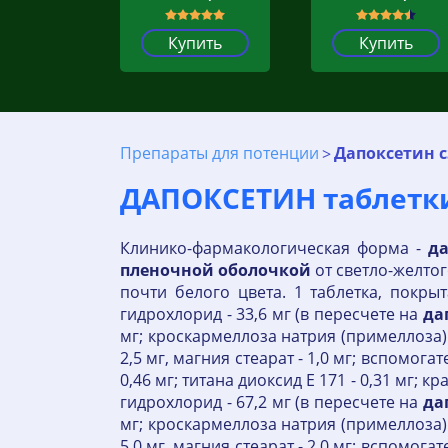
Купить
Купить
Препараты для потенции
Дапоксетин 
ДАПОКСЕТИН таблетки
Клинико-фармакологическая форма -
д
пленочной
оболочкой
от светло-желтог
почти белого цвета. 1 таблетка, покры
гидрохлорид - 33,6 мг (в пересчете на
да
мг; кроскармеллоза натрия (примеллоза) 
2,5 мг, магния стеарат - 1,0 мг; вспомогат
0,46 мг; титана диоксид Е 171 - 0,31 мг;
гидрохлорид - 67,2 мг (в пересчете на
да
мг; кроскармеллоза натрия (примеллоза) 
5,0 мг, магния стеарат - 2,0 мг; вспомогат