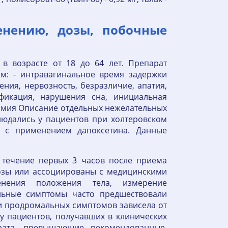
енению, дозы, побочные
в возрасте от 18 до 64 лет. Препарат
м: - интравагинальное время задержки
ния, нервозность, безразличие, апатия,
ификация, нарушения сна, инициальная
озмия Описание отдельных нежелательных
людались у пациентов при холтеровском
е с применением дапоксетина. Данные
 течение первых 3 часов после приема
озы или ассоциированы с медицинскими
енения положения тела, измерение
льные симптомы часто предшествовали
и продромальных симптомов зависела от
у пациентов, получавших в клинических
рата, превышающие рекомендованные.