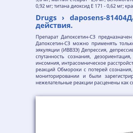
0,92 мг; титана диоксид Е 171 - 0,62 мг; к
Drugs › daposens-8140
действия.
Препарат Дапоксетин-СЗ предназначен
Дапоксетин-СЗ можно применять тольк
эякуляции (ИВВЗЭ) Депрессия, депресси
спутанность сознания, дезориентация
инсомния, интрасомническое расстройст
реакций Обмороки с потерей сознания,
мониторировании и были зарегистрир
нежелательные реакции расценены как с