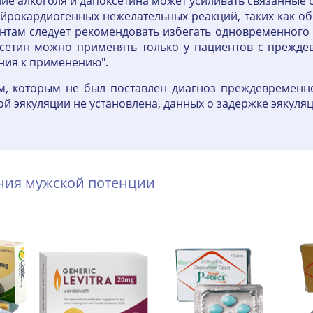
е алкоголя и дапоксетина может усиливать связанные 
йрокардиогенных нежелательных реакций, таких как обм
ентам следует рекомендовать избегать одновременного
сетин можно применять только у пациентов с прежде
ния к применению".
м, которым не был поставлен диагноз преждевременно
 эякуляции не установлена, данных о задержке эякуляц
ения мужской потенции