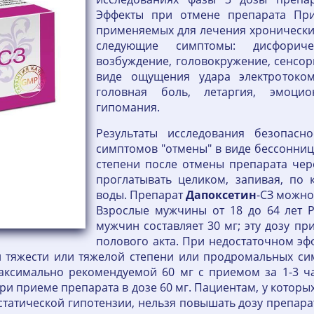
Эффекты при отмене препарата При
применяемых для лечения хронических
следующие симптомы: дисфоричес
возбуждение, головокружение, сенсор
виде ощущения удара электротоком)
головная боль, летаргия, эмоцио
гипомания.
Результаты исследования безопасн
симптомов "отмены" в виде бессонниц
степени после отмены препарата чере
проглатывать целиком, запивая, по
воды. Препарат
Дапоксетин
-СЗ можно
Взрослые мужчины от 18 до 64 лет Р
мужчин составляет 30 мг; эту дозу пр
полового акта. При недостаточном эф
й тяжести или тяжелой степени или продромальных си
аксимально рекомендуемой 60 мг с приемом за 1-3 час
ри приеме препарата в дозе 60 мг. Пациентам, у котор
татической гипотензии, нельзя повышать дозу препарат