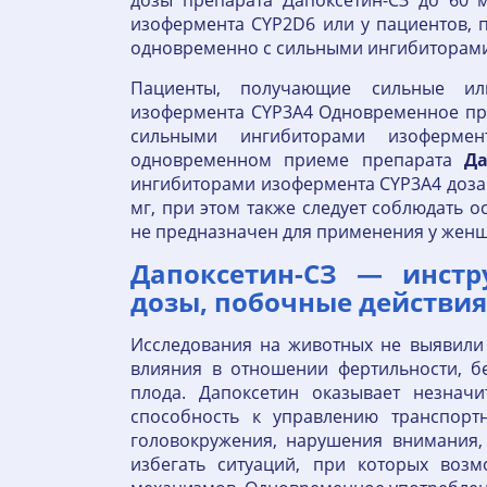
дозы препарата Дапоксетин-СЗ до 60 
изофермента CYP2D6 или у пациентов,
одновременно с сильными ингибиторами
Пациенты, получающие сильные ил
изофермента CYP3A4 Одновременное п
сильными ингибиторами изофермен
одновременном приеме препарата
Да
ингибиторами изофермента CYP3A4 доза
мг, при этом также следует соблюдать 
не предназначен для применения у жен
Дапоксетин-СЗ — инстр
дозы, побочные действия
Исследования на животных не выявили
влияния в отношении фертильности, б
плода. Дапоксетин оказывает незнач
способность к управлению транспор
головокружения, нарушения внимания, 
избегать ситуаций, при которых воз