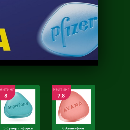
Рейтинг
Рейтинг
8
7.8
5.Супер п-форсе
6.Аванафил