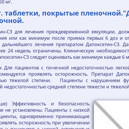
0 мг.
т. таблетки, покрытые пленочной."Д
очной.
ин-СЗ для лечения преждевременной эякуляции, дол
ния или как минимум после приема первых 6 доз и о
 дальнейшего лечения препаратом Дапоксетин-СЗ. Да
лее 24 недель ограничены. Клиническую необходимос
поксетин-СЗ следует оценивать как минимум каждые 6 м
 Для пациентов с почечной недостаточностью легкой
омендуется проявлять осторожность. Препарат Дапо
стью тяжелой степени. Пациенты с нарушением фун
 недостаточностью средней степени тяжести и тяжелой 
е) Эффективность и безопасность
ше не установлены. Пациенты с низкой
ациенты, одновременно принимающие
оявлять осторожность при увеличении