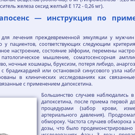
раситель железа оксид желтый Е 172 - 0,26 мг).
4Дапосенс — инструкция по прим
 для лечения преждевременной эякуляции у мужчин 
о у пациентов, соответствующих следующим критерия
вное настроение, состояние эйфории, перемены настрое
, патологическое мышление, соматосенсорная ампл
во, ночные кошмары, бруксизм, потеря либидо, анарг
 с брадикардией или остановкой синусового узла наб
ованы в клинических исследованиях как связанны
вязанные с применением дапоксетина.
Большинство случаев наблюдались в
дапоксетина, после приема первой д
процедурами (забор крови, изм
артериального давления). Продрома
обмороку. Частота случаев обморока 
дозы, что было продемонстрировано 
исследованиях фазы 3 дозы препа