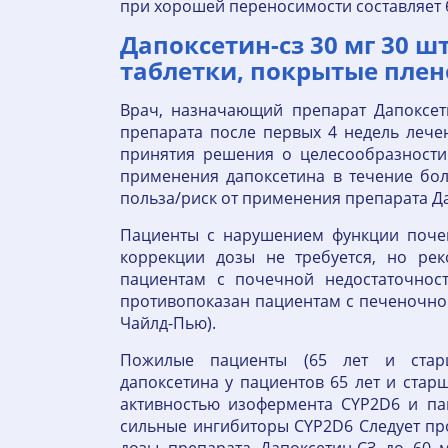
при хорошей переносимости составляет 6
Дапоксетин-сз 30 мг 30 ш
таблетки, покрытые плен
Врач, назначающий препарат Дапоксет
препарата после первых 4 недель лече
принятия решения о целесообразности
применения дапоксетина в течение бо
польза/риск от применения препарата Да
Пациенты с нарушением функции почек
коррекции дозы не требуется, но рек
пациентам с почечной недостаточно
противопоказан пациентам с печеночной
Чайлд-Пью).
Пожилые пациенты (65 лет и старш
дапоксетина у пациентов 65 лет и стар
активностью изофермента CYP2D6 и п
сильные ингибиторы CYP2D6 Следует пр