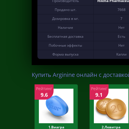
Производитель
Hikma Pharmaceut
Продано шт.
7668
Дозировка в мг.
7
Наличие
Нет
Бесплатная доставка
Есть
Побочные эффекты
Нет
Форма выпуска
Капли
Купить Arginine онлайн с доставко
Рейтинг
Рейтинг
9.6
9.1
1.Виагра
2.Левитра