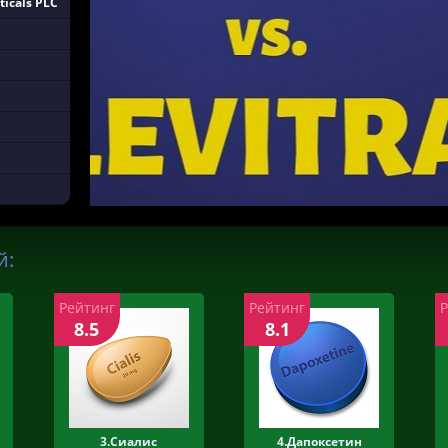
icals PLC
й:
Рейтинг
Рейтинг
8.5
8.1
3.Сиалис
4.Дапоксетин