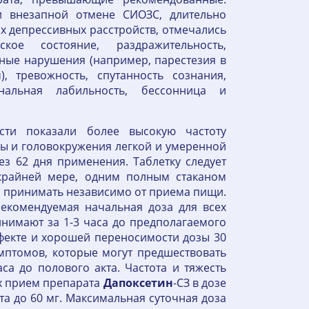
 внезапной отмене СИОЗС, длительно
 депрессивных расстройств, отмечались
кое состояние, раздражительность,
ные нарушения (например, парестезия в
, тревожность, спутанность сознания,
нальная лабильность, бессонница и
ости показали более высокую частоту
ы и головокружения легкой и умеренной
з 62 дня применения. Таблетку следует
 крайней мере, одним полным стаканом
 принимать независимо от приема пищи.
екомендуемая начальная доза для всех
инимают за 1-3 часа до предполагаемого
фекте и хорошей переносимости дозы 30
мптомов, которые могут предшествовать
а до полового акта. Частота и тяжесть
ых прием препарата
Дапоксетин
-СЗ в дозе
а до 60 мг. Максимальная суточная доза