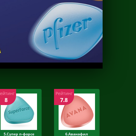
Рейтинг
Рейтинг
8
7.8
5.Супер п-форсе
6.Аванафил