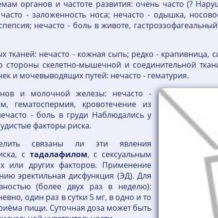
мам органов и частоте развития: очень часто (? Нар
 часто - заложенность носа; нечасто - одышка, носо
спепсия; нечасто - боль в животе, гастроэзофагеальны
 тканей: нечасто - кожная сыпь; редко - крапивница, 
 стороны скелетно-мышечной и соединительной ткани:
ек и мочевыводящих путей: нечасто - гематурия.
нов и молочной железы: нечасто -
зм, гематоспермия, кровотечение из
нечасто - боль в груди Наблюдались у
удистые факторы риска.
елить связаны ли эти явления
иска, с
тадалафилом
, с сексуальным
х или других факторов. Применение
ию эректильная дисфункция (ЭД). Для
вностью (более двух раз в неделю):
но, один раз в сутки 5 мг, в одно и то
приёма пищи. Суточная доза может быть