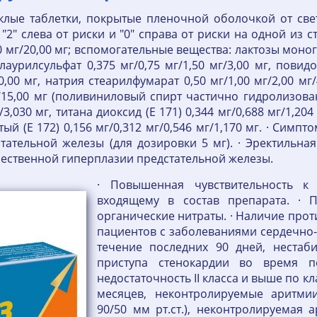
клые таблетки, покрытые пленочной оболочкой от све
"2" слева от риски и "0" справа от риски на одной из с
,00 мг/20,00 мг; вспомогательные вещества: лактозы мон
лаурилсульфат 0,375 мг/0,75 мг/1,50 мг/3,00 мг, повидо
0,00 мг, натрия стеарилфумарат 0,50 мг/1,00 мг/2,00 мг
г/15,00 мг (поливиниловый спирт частично гидролизованн
3,030 мг, титана диоксид (Е 171) 0,344 мг/0,688 мг/1,204 
тый (Е 172) 0,156 мг/0,312 мг/0,546 мг/1,170 мг. · Сим
тательной железы (для дозировки 5 мг). · Эректильна
ественной гиперплазии предстательной железы.
· Повышенная чувствительность к
входящему в состав препарата. · 
органические нитраты. · Наличие прот
пациентов с заболеваниями сердечно-
течение последних 90 дней, нестаб
приступа стенокардии во время по
недостаточность II класса и выше по 
месяцев, неконтролируемые аритмии
90/50 мм рт.ст.), неконтролируемая 