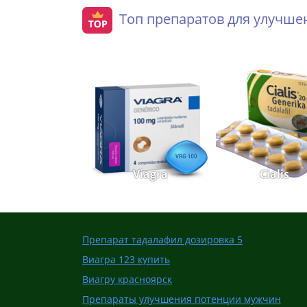
Топ препаратов для улучш
Viagra
Cialis
Препарат тадалафил дозировка 5
Виагра 123 купить
Виагру красноярск
Препараты улучшения потенции мужчин