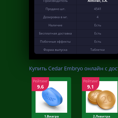
Производитель
Almirall, S.A.
Продано шт.
4541
Дозировка в мг.
4
Наличие
Есть
Бесплатная доставка
Есть
Побочные эффекты
Есть
Форма выпуска
Таблетки
Купить Cedar Embryo онлайн с дос
Рейтинг
Рейтинг
9.6
9.1
1.Виагра
2.Левитра