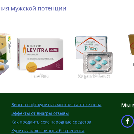
ения мужской потенции
Levitra
Super P-force
Виагра софт купить в москве в аптеке цена
Мы в
Эффекты от виагры отзывы
Как продлить секс народные средства
Купить аналог виагры без рецепта