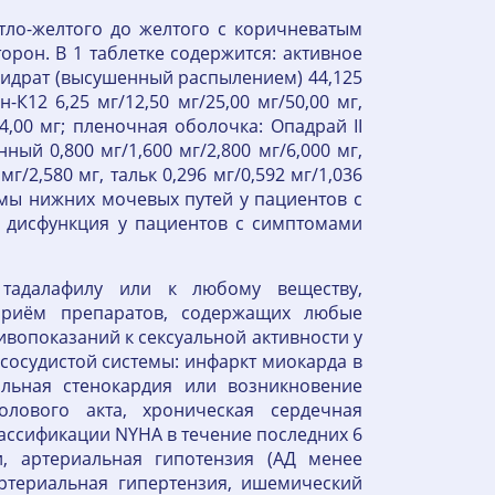
тло-желтого до желтого с коричневатым
торон. В 1 таблетке содержится: активное
огидрат (высушенный распылением) 44,125
н-К12 6,25 мг/12,50 мг/25,00 мг/50,00 мг,
/4,00 мг; пленочная оболочка: Опадрай II
ый 0,800 мг/1,600 мг/2,800 мг/6,000 мг,
мг/2,580 мг, тальк 0,296 мг/0,592 мг/1,036
птомы нижних мочевых путей у пациентов с
я дисфункция у пациентов с симптомами
 тадалафилу или к любому веществу,
Приём препаратов, содержащих любые
ивопоказаний к сексуальной активности у
сосудистой системы: инфаркт миокарда в
ильная стенокардия или возникновение
лового акта, хроническая сердечная
классификации NYHA в течение последних 6
, артериальная гипотензия (АД менее
артериальная гипертензия, ишемический