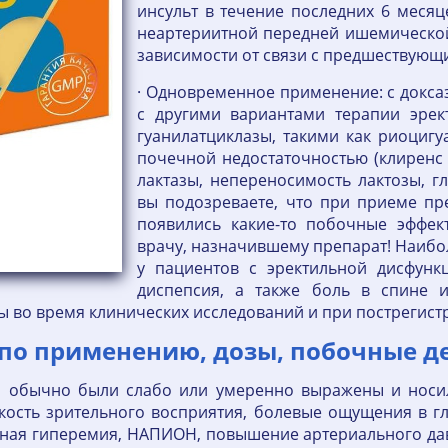
инсульт в течение последних 6 месяце
неартериитной передней ишемической
зависимости от связи с предшествующ
· Одновременное применение: с докса
с другими вариантами терапии эрек
гуанилатциклазы, такими как риоцигу
почечной недостаточностью (клиренс 
лактазы, непереносимость лактозы, г
вы подозреваете, что при приеме пр
появились какие-то побочные эффек
врачу, назначившему препарат! Наиб
у пациентов с эректильной дисфунк
диспепсия, а также боль в спине 
ы во время клинических исследований и при пострегис
по применению, дозы, побочные де
 обычно были слабо или умеренно выражены и носи
ткость зрительного восприятия, болевые ощущения в г
ьная гиперемия, НАПИОН, повышение артериального дав