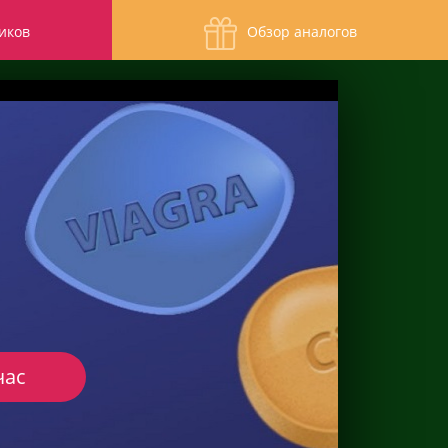
иков
Обзор аналогов
час