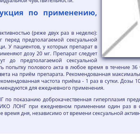
видуальной чувствительности.
укция по применению,
активностью (реже двух раз в неделю):
мг перед предполагаемой сексуальной
и. У пациентов, у которых препарат в
рименяют дозу 20 мг. Препарат следует
т до предполагаемой сексуальной
ть попытку полового акта в любое время в течение 36 
твета на приём препарата. Рекомендованная максимал
комендованная частота приёма - 1 раз в сутки. Дозы 
комендуются для ежедневного применения.
по показанию доброкачественная гиперплазия предс
КО ЛОНГ при ежедневном применении один раз в сут
е время дня, независимо от времени сексуальной активн