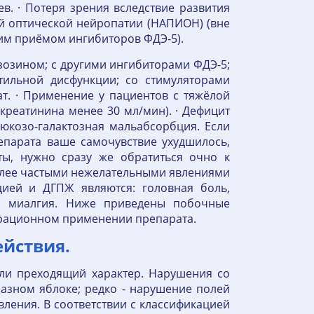
в. · Потеря зрения вследствие развития
 оптической нейропатии (НАПИОН) (вне
им приёмом ингибиторов ФДЭ-5).
зозином; с другими ингибиторами ФДЭ-5;
тильной дисфункции; со стимуляторами
ат. · Применение у пациентов с тяжёлой
креатинина менее 30 мл/мин). · Дефицит
люкозо-галактозная мальабсорбция. Если
епарата ваше самочувствие ухудшилось,
ты, нужно сразу же обратиться очно к
олее частыми нежелательными явлениями
цией и ДГПЖ являются: головная боль,
и миалгия. Ниже приведены побочные
трационном применении препарата.
йствия.
ли преходящий характер. Нарушения со
лазном яблоке; редко - нарушение полей
ления. В соответствии с классификацией