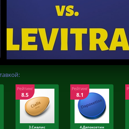
тавкой:
Рейтинг
Рейтинг
8.5
8.1
3.Сиалис
4.Дапоксетин