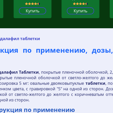
Купить
Купить
далафил таблетки
кция по применению, дозы,
далафил
Таблетки
, покрытые пленочной оболочкой, 2,5 
крытые пленочной оболочкой от светло-желтого до жел
 Дозировка 5 мг: овальные двояковыпуклые
таблетки
, п
нком цвета, с гравировкой "5" на одной из сторон. Д
ой от светло-желтого до желтого с коричневатым отте
дной из сторон.
рукция по применению