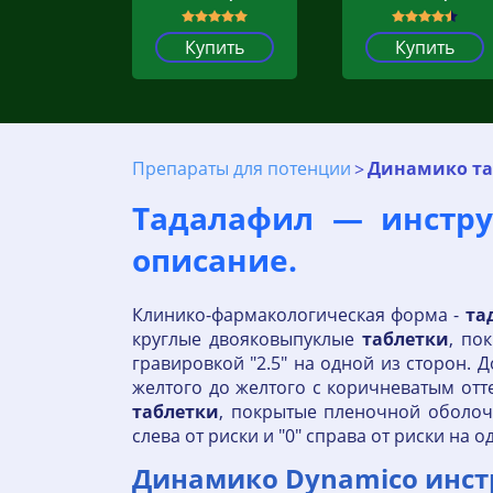
Купить
Купить
Препараты для потенции
Динамико та
Тадалафил — инстру
описание.
Клинико-фармакологическая форма -
та
круглые двояковыпуклые
таблетки
, по
гравировкой "2.5" на одной из сторон.
желтого до желтого с коричневатым отте
таблетки
, покрытые пленочной оболочк
слева от риски и "0" справа от риски на о
Динамико Dynamico инст