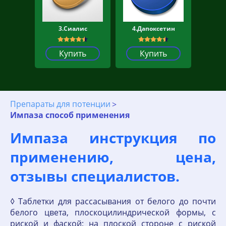
3.Сиалис
4.Дапоксетин
Купить
Купить
Препараты для потенции
Импаза способ применения
Импаза инструкция по
применению, цена,
отзывы специалистов.
◊ Таблетки для рассасывания от белого до почти
белого цвета, плоскоцилиндрической формы, с
риской и фаской; на плоской стороне с риской