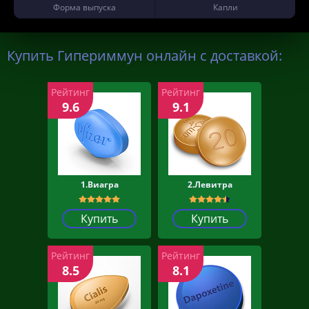
Форма выпуска
Капли
Купить Гипериммун онлайн с доставкой:
Рейтинг
Рейтинг
9.6
9.1
1.Виагра
2.Левитра
Купить
Купить
Рейтинг
Рейтинг
8.5
8.1