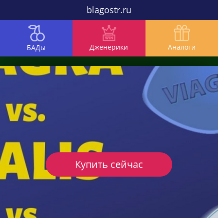
blagostr.ru
Дженерики
Аналоги
БАДы
Купить сейчас