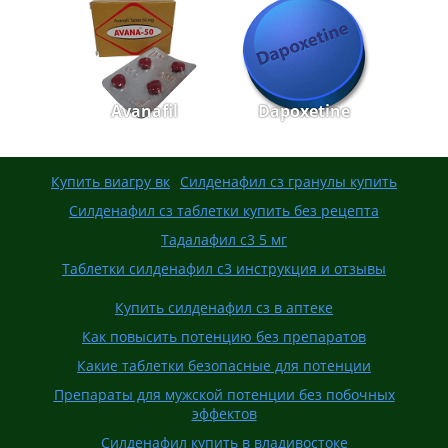
Avanafil
Dapoxetine
Купить виагру вк
Силденафил сз гранулы купить
Силденафил сз таблетки купить без рецепта
Тадалафил с3 5 мг
Таблетки силденафил с3 инструкция и отзывы
Купить силденафил сз в аптеке
Как повысить потенцию без препаратов
Какие таблетки безопасные для потенции
Препараты для мужской потенции без побочных
эффектов
Силденафил купить в владивостоке