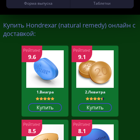
Форма выпуска
Таблетки
Купить Hondrexar (natural remedy) онлайн с
доставкой:
Рейтинг
Рейтинг
9.6
9.1
1.Виагра
2.Левитра
Купить
Купить
Рейтинг
Рейтинг
8.5
8.1