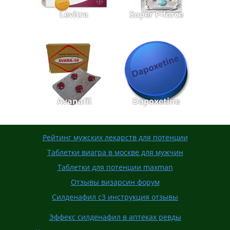
Levitra
Super P-force
Avanafil
Dapoxetine
Рейтинг мужских лекарств для потенции
Таблетки виагра в москве для мужчин
Таблетки для потенции maxman
Отзывы визарсин форум
Силденафил с3 инструкция отзывы
Эффекс силденафил в аптеках ревды