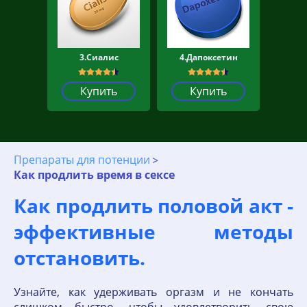
3.Сиалис
4.Дапоксетин
Купить
Купить
Препараты для потенции
Как продлить время в сексе
Как продлить половой акт -
эффективные методы
отстановить.
Узнайте, как удерживать оргазм и не кончать