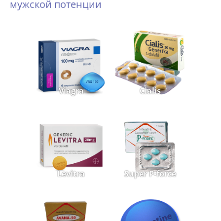
мужской потенции
Viagra
Cialis
Levitra
Super P-force