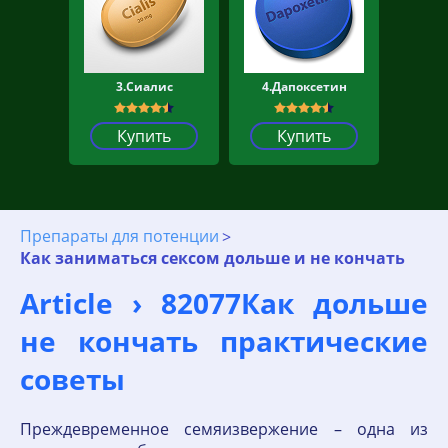
3.Сиалис
4.Дапоксетин
Купить
Купить
Препараты для потенции
Как заниматься сексом дольше и не кончать
Article › 82077Как дольше
не кончать практические
советы
Преждевременное семяизвержение – одна из