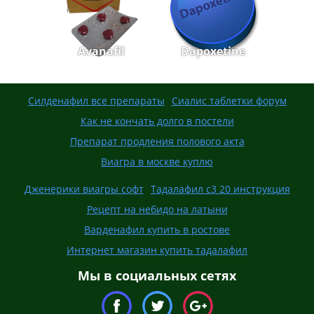
Avanafil
Dapoxetine
Силденафил все препараты
Сиалис таблетки форум
Как не кончать долго в постели
Препарат продления полового акта
Виагра в москве куплю
Дженерики виагры софт
Тадалафил с3 20 инструкция
Рецепт на небидо на латыни
Варденафил купить в ростове
Интернет магазин купить тадалафил
Мы в социальных сетях