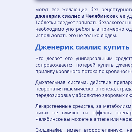
могут все желающие без рецептурног
дженерик
сиалис
в
Челябинске
с ее у
Таблетки следует запивать безалкоголь
необходимо употреблять в примерно од
использовать его не только людям.
Дженерик сиалис купить 
Что делает его универсальным средст
сопровождается потерей купить джене
приливу кровяного потока по кровеносн
Дыхательная система, действие препар
невропатия ишемического генеза, стра
передозировка у абсолютно здоровых лю
Лекарственные средства, за метаболизм
никак не влияют на эффекты препар
Челябинске вы можете в аптеке или чере
Силденафил имеет второстепенную, н