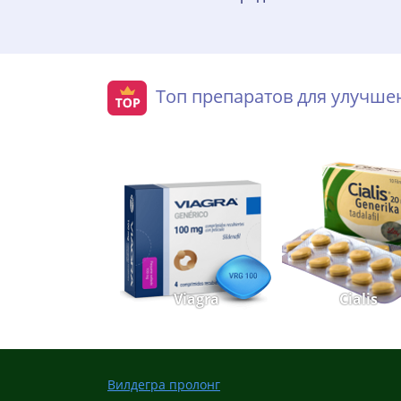
Топ препаратов для улучш
Viagra
Cialis
Вилдегра пролонг