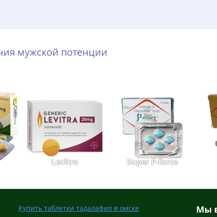
ения мужской потенции
Levitra
Super P-force
Купить таблетки тадалафил в омске
Мы в