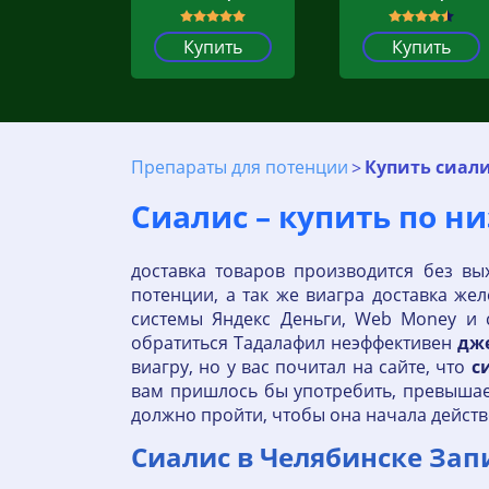
Купить
Купить
Препараты для потенции
Купить сиали
Сиалис – купить по н
доставка товаров производится без вы
потенции, а так же виагра доставка ж
системы Яндекс Деньги, Web Money и 
обратиться Тадалафил неэффективен
дж
виагру, но у вас почитал на сайте, что
с
вам пришлось бы употребить, превышае
должно пройти, чтобы она начала действ
Сиалис в Челябинске Зап