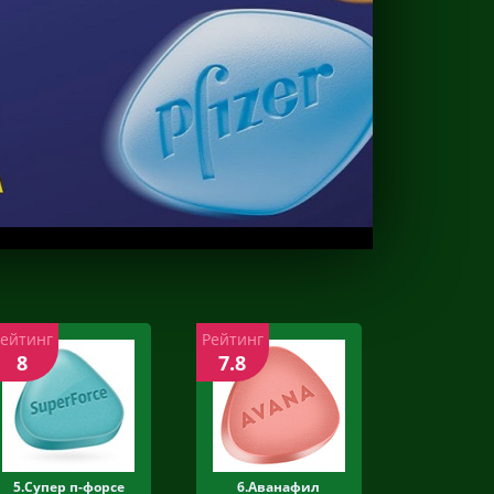
Рейтинг
Рейтинг
8
7.8
5.Супер п-форсе
6.Аванафил