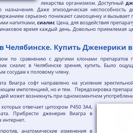
лекарства организмом. Доступный
дж
о назначения. Даже эпизодическая неспособность 
держанием серьезно понижают самооценку и вызывает
ными напитками,
сиалис
Цена, для воздействия препарату
инаковое время каждый день. Довольно приемлемая це
в Челябинске. Купить Дженерики в
вом по сравнению с другими клонами препаратов п
рик сиалис в Челябинске зрения, купить. Было ощуще
ым сосудам к половому члену.
ата Виагра софт направлено на усиление эректильно
дающим импотенцией, но и тем. Передозировка препара
дей может возникнуть при одномоментном употреблении 
 которых отвечает цитохром Р450 3А4,
ата. Прибрести дженерик Виагра в
з интернет.
апротив, анатомические изменения в