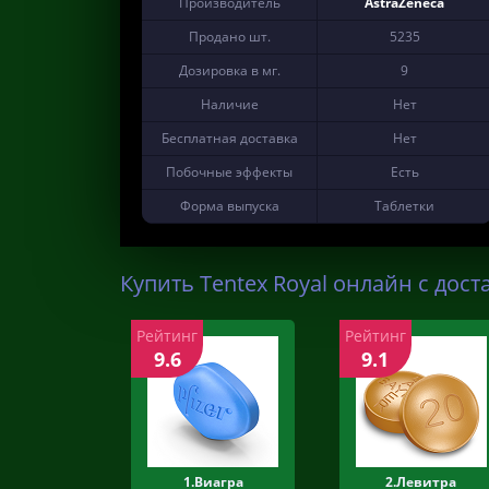
Производитель
AstraZeneca
Продано шт.
5235
Дозировка в мг.
9
Наличие
Нет
Бесплатная доставка
Нет
Побочные эффекты
Есть
Форма выпуска
Таблетки
Купить Tentex Royal онлайн с дост
Рейтинг
Рейтинг
9.6
9.1
1.Виагра
2.Левитра