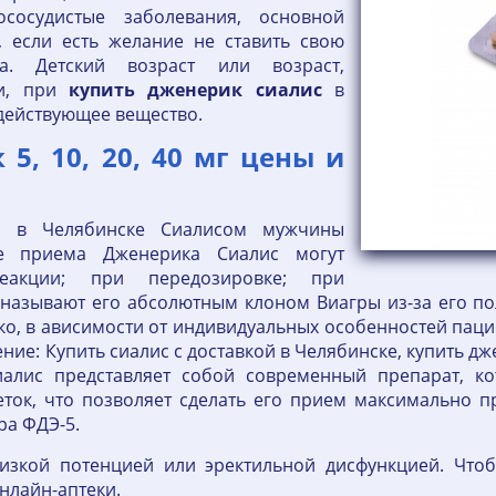
ососудистые заболевания, основной
, если есть желание не ставить свою
а. Детский возраст или возраст,
ми, при
купить
дженерик
сиалис
в
 действующее вещество.
5, 10, 20, 40 мг цены и
с в Челябинске Сиалисом мужчины
е приема Дженерика Сиалис могут
реакции; при передозировке; при
называют его абсолютным клоном Виагры из-за его по
ко, в ависимости от индивидуальных особенностей паци
ие: Купить сиалис с доставкой в Челябинске, купить дж
алис представляет собой современный препарат, к
еток, что позволяет сделать его прием максимально 
ра ФДЭ-5.
изкой потенцией или эректильной дисфункцией. Чтоб
нлайн-аптеки.