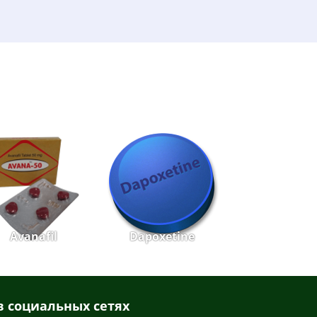
Avanafil
Dapoxetine
 социальных сетях