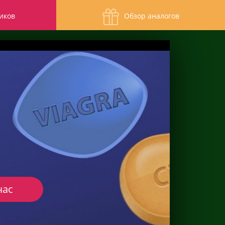
иков
Обзор аналогов
час