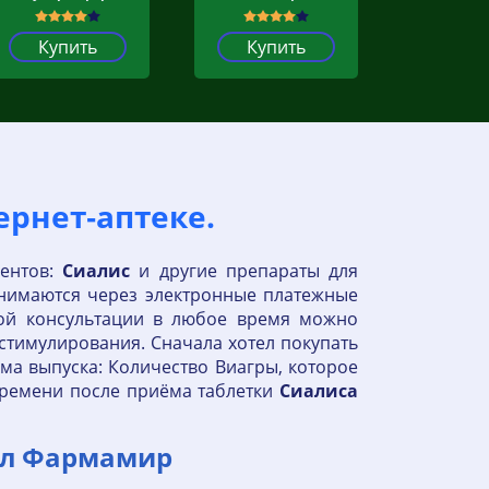
Купить
Купить
ернет‐аптеке.
иентов:
Сиалис
и другие препараты для
инимаются через электронные платежные
ной консультации в любое время можно
 стимулирования. Сначала хотел покупать
ма выпуска: Количество Виагры, которое
времени после приёма таблетки
Сиалиса
тал Фармамир