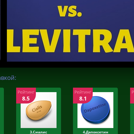
авкой:
Рейтинг
Рейтинг
8.5
8.1
3.Сиалис
4.Дапоксетин