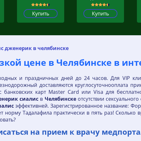
Купить
Купить
с дженерик в челябинске
изкой цене в Челябинске в инт
ходных и праздничных дней до 24 часов. Для VIP кл
елезнодорожный доставляются круглосуточнооплата пр
с банковских карт Master Card или Visa для бесплат
енерик
сиалис
в
Челябинске
отсутствии сексуального
иалис
эффективней. Зарегистрированное название: Фор
т норму Тадалафила практически в пять раз! Сколько 
овать?
исаться на прием к врачу медпор