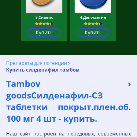
3.Сиалис
4.Дапоксетин
Купить
Купить
Препараты для потенции
Купить силденафил тамбов
Tambov ›
goodsСилденафил-СЗ
таблетки покрыт.плен.об.
100 мг 4 шт - купить.
Наш сайт построен на передовых, современных