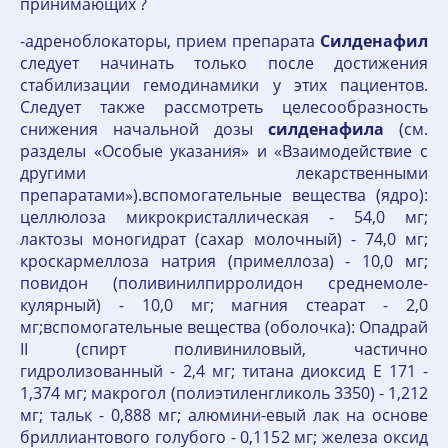
принимающих ?
-адреноблокаторы, прием препарата
Силденафил
следует начинать только после достижения
стабилизации гемодинамики у этих пациентов.
Следует также рассмотреть целесообразность
снижения начальной дозы
силденафила
(см.
разделы «Особые указания» и «Взаимодействие с
другими лекарственными
препаратами»).вспомогательные вещества (ядро):
целлюлоза микрокристаллическая - 54,0 мг;
лактозы моногидрат (сахар молочный) - 74,0 мг;
кроскармеллоза натрия (примеллоза) - 10,0 мг;
повидон (поливинилпирролидон среднемоле-
кулярный) - 10,0 мг; магния стеарат - 2,0
мг;вспомогательные вещества (оболочка): Опадрай
II (спирт поливиниловый, частично
гидролизованный - 2,4 мг; титана диоксид Е 171 -
1,374 мг; макрогол (полиэтиленгликоль 3350) - 1,212
мг; тальк - 0,888 мг; алюмини-евый лак на основе
бриллиантового голубого - 0,1152 мг; железа оксид