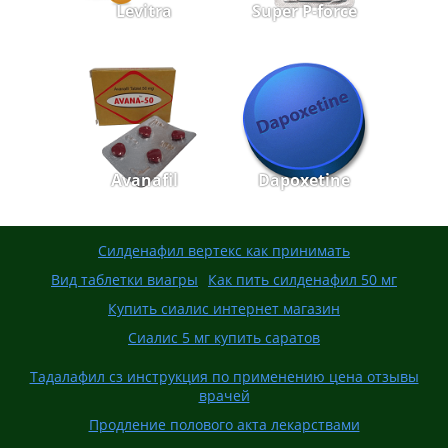
Levitra
Super P-force
Avanafil
Dapoxetine
Силденафил вертекс как принимать
Вид таблетки виагры
Как пить силденафил 50 мг
Купить сиалис интернет магазин
Сиалис 5 мг купить саратов
Тадалафил сз инструкция по применению цена отзывы
врачей
Продление полового акта лекарствами