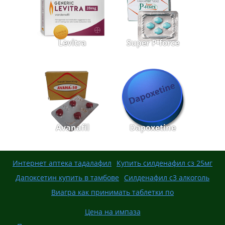
Levitra
Super P-force
Avanafil
Dapoxetine
Интернет аптека тадалафил
Купить силденафил сз 25мг
Дапоксетин купить в тамбове
Силденафил с3 алкоголь
Виагра как принимать таблетки по
Цена на импаза