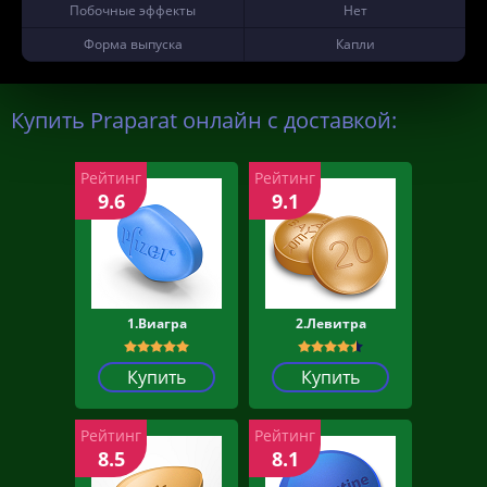
Побочные эффекты
Нет
Форма выпуска
Капли
Купить Praparat онлайн с доставкой:
Рейтинг
Рейтинг
9.6
9.1
1.Виагра
2.Левитра
Купить
Купить
Рейтинг
Рейтинг
8.5
8.1