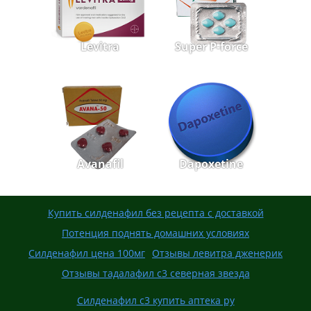
Levitra
Super P-force
Avanafil
Dapoxetine
Купить силденафил без рецепта с доставкой
Потенция поднять домашних условиях
Силденафил цена 100мг
Отзывы левитра дженерик
Отзывы тадалафил с3 северная звезда
Силденафил с3 купить аптека ру