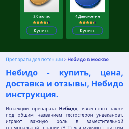
3.Сиалис
4.Дапоксетин
Купить
Купить
Препараты для потенции
Небидо в москве
Небидо - купить, цена,
доставка и отзывы, Небидо
инструкция.
Инъекции препарата
Небидо
, известного также
под общим названием тестостерон ундеканоат,
играют важную роль в заместительной
гормональной терапии (ЗГТ) для мужчин с низким