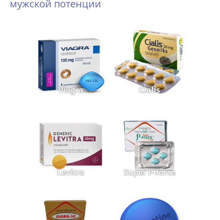
мужской потенции
Viagra
Cialis
Levitra
Super P-force