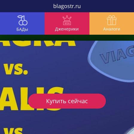
blagostr.ru
Дженерики
Аналоги
БАДы
Купить сейчас