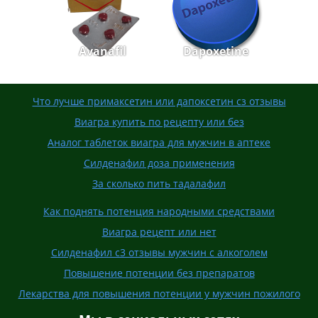
Avanafil
Dapoxetine
Что лучше примаксетин или дапоксетин сз отзывы
Виагра купить по рецепту или без
Аналог таблеток виагра для мужчин в аптеке
Силденафил доза применения
За сколько пить тадалафил
Как поднять потенция народными средствами
Виагра рецепт или нет
Силденафил с3 отзывы мужчин с алкоголем
Повышение потенции без препаратов
Лекарства для повышения потенции у мужчин пожилого