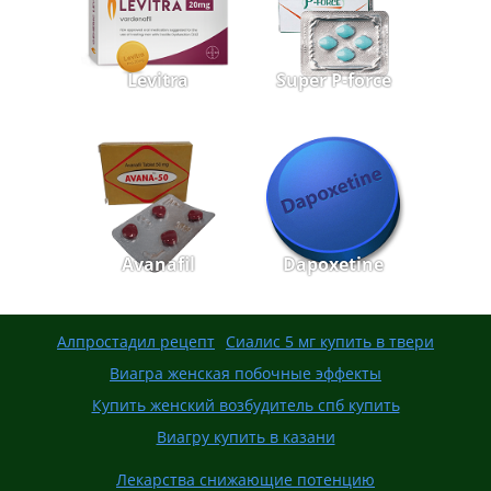
Levitra
Super P-force
Avanafil
Dapoxetine
Алпростадил рецепт
Сиалис 5 мг купить в твери
Виагра женская побочные эффекты
Купить женский возбудитель спб купить
Виагру купить в казани
Лекарства снижающие потенцию