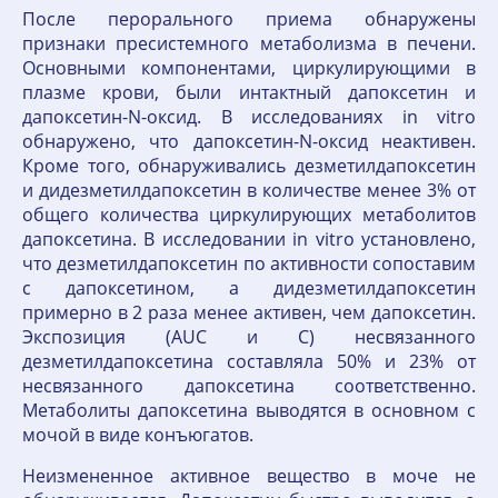
После перорального приема обнаружены
признаки пресистемного метаболизма в печени.
Основными компонентами, циркулирующими в
плазме крови, были интактный дапоксетин и
дапоксетин-N-оксид. В исследованиях in vitro
обнаружено, что дапоксетин-N-оксид неактивен.
Кроме того, обнаруживались дезметилдапоксетин
и дидезметилдапоксетин в количестве менее 3% от
общего количества циркулирующих метаболитов
дапоксетина. В исследовании in vitro установлено,
что дезметилдапоксетин по активности сопоставим
с дапоксетином, а дидезметилдапоксетин
примерно в 2 раза менее активен, чем дапоксетин.
Экспозиция (AUC и C) несвязанного
дезметилдапоксетина составляла 50% и 23% от
несвязанного дапоксетина соответственно.
Метаболиты дапоксетина выводятся в основном с
мочой в виде конъюгатов.
Неизмененное активное вещество в моче не