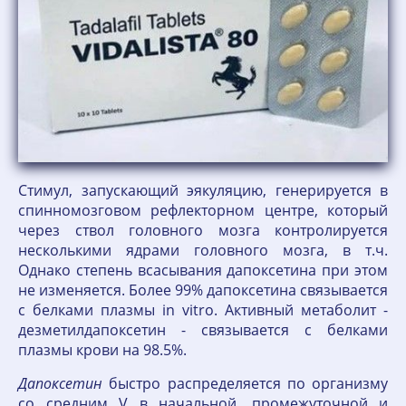
Стимул, запускающий эякуляцию, генерируется в
спинномозговом рефлекторном центре, который
через ствол головного мозга контролируется
несколькими ядрами головного мозга, в т.ч.
Однако степень всасывания дапоксетина при этом
не изменяется. Более 99% дапоксетина связывается
с белками плазмы in vitro. Активный метаболит -
дезметилдапоксетин - связывается с белками
плазмы крови на 98.5%.
Дапоксетин
быстро распределяется по организму
со средним V в начальной, промежуточной и