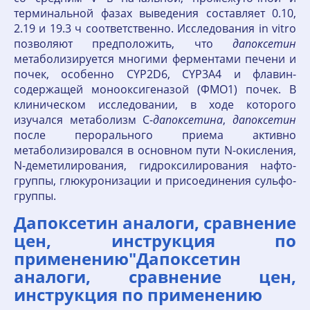
терминальной фазах выведения составляет 0.10,
2.19 и 19.3 ч соответственно. Исследования in vitro
позволяют предположить, что
дапоксетин
метаболизируется многими ферментами печени и
почек, особенно CYP2D6, CYP3A4 и флавин-
содержащей монооксигеназой (ФМО1) почек. В
клиническом исследовании, в ходе которого
изучался метаболизм С-
дапоксетина
,
дапоксетин
после перорального приема активно
метаболизировался в основном пути N-окисления,
N-деметилирования, гидроксилирования нафто-
группы, глюкуронизации и присоединения сульфо-
группы.
Дапоксетин аналоги, сравнение
цен, инструкция по
применению"Дапоксетин
аналоги, сравнение цен,
инструкция по применению