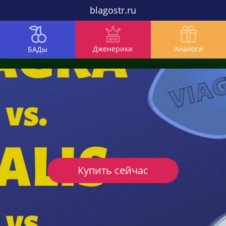
blagostr.ru
Дженерики
Аналоги
БАДы
Купить сейчас