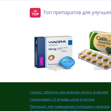
Топ препаратов для улучш
Viagra
Cialis
Сиалис таблетки для мужчин купить в москве
Силденафил с3 отзывы цена в аптеке
Препарат для повышения потенции у мужчин