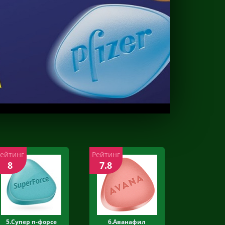
Рейтинг
Рейтинг
8
7.8
5.Супер п-форсе
6.Аванафил