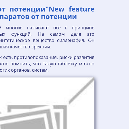
от потенции"New feature
епаратов от потенции
ой многие называют все в принципе
овых функций. На самом деле это
интетическое вещество силденафил. Он
шая качество эрекции.
ак есть противопоказания, риски развития
ажно помнить, что такую таблетку можно
ногих органов, систем.