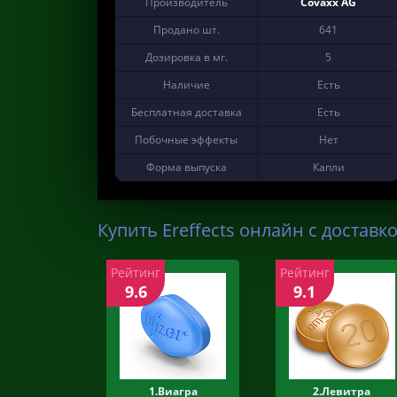
Производитель
Covaxx AG
Продано шт.
641
Дозировка в мг.
5
Наличие
Есть
Бесплатная доставка
Есть
Побочные эффекты
Нет
Форма выпуска
Капли
Купить Ereffects онлайн с доставко
Рейтинг
Рейтинг
9.6
9.1
1.Виагра
2.Левитра