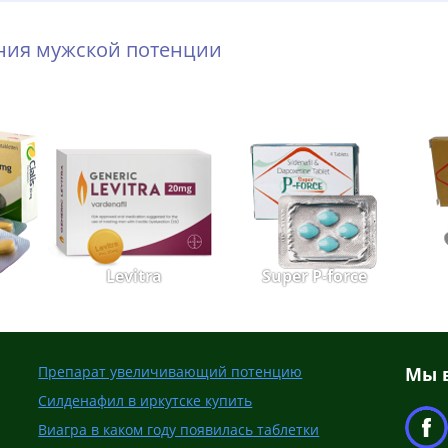
ения мужской потенции
Levitra
Super P-force
Препарат увеличивающий потенцию
Мы в
Силденафил в иркутске купить
Виагра в каком году появилась таблетки