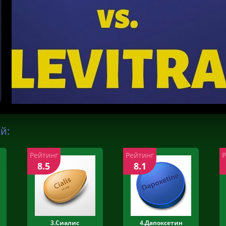
й:
Рейтинг
Рейтинг
8.5
8.1
3.Сиалис
4.Дапоксетин