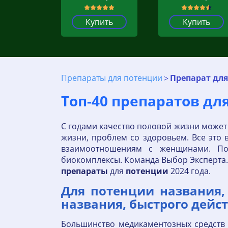
Купить
Купить
Препараты для потенции
Препарат дл
Топ-40 препаратов д
C годами качество половой жизни может
жизни, проблем со здоровьем. Все это 
взаимоотношениям с женщинами. По
биокомплексы. Команда Выбор Эксперта
препараты
для
потенции
2024 года.
Для потенции названия,
названия, быстрого дейст
Большинство медикаментозных средств 