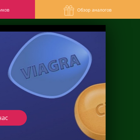
иков
Обзор аналогов
час