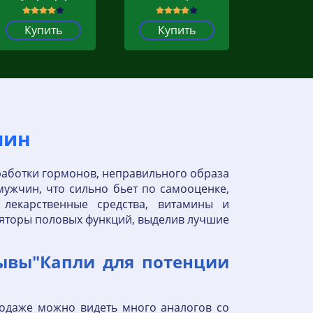
Купить
Купить
чин
работки гормонов, неправильного образа
мужчин, что сильно бьет по самооценке,
екарственные средства, витамины и
яторы половых функций, выделив лучшие
зывы"Капли для потенции
родаже можно видеть много аналогов со