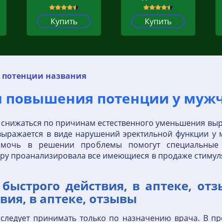
Купить
Купить
я потенции названия
ля повышения потенции у муж
 снижаться по причинам естественного уменьшения вы
выражается в виде нарушений эректильной функции у 
мочь в решении проблемы помогут специальные л
.ру проанализировала все имеющиеся в продаже стимул
 быстрого действия, в аптеке, от
вия, в аптеке, отзывы
следует принимать только по назначению врача. В п