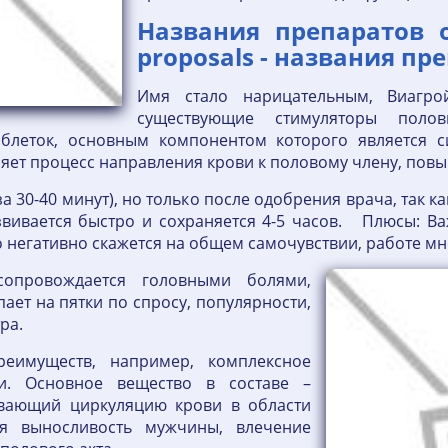
Названия препаратов 
proposals - названия пр
Имя стало нарицательным, Виагр
существующие стимуляторы пол
блеток, основным компонентом которого является с
ряет процесс направления крови к половому члену, повы
 30-40 минут), но только после одобрения врача, так к
звивается быстро и сохраняется 4-5 часов. Плюсы: В
то негативно скажется на общем самочувствии, работе м
опровождается головными болями,
ает на пятки по спросу, популярности,
ра.
реимуществ, например, комплексное
и. Основное вещество в составе –
ивающий циркуляцию крови в области
ся выносливость мужчины, влечение