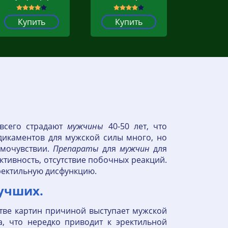
Купить
Купить
всего страдают
мужчины
40-50 лет, что
икаментов для мужской силы много, но
амочувствии.
Препараты
для
мужчин
для
тивность, отсутствие побочных реакций.
эректильную дисфункцию.
учших.
стве картин причиной выступает мужской
а, что нередко приводит к эректильной