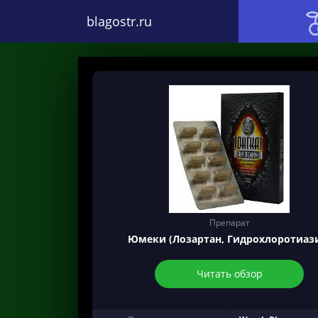
blagostr.ru
Препарат
Юмеки (Лозартан, Гидрохлоротиаз
Читать обзор