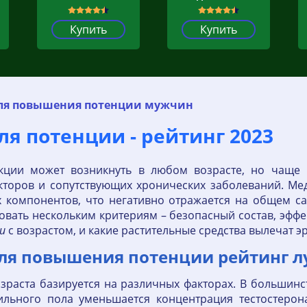
Купить
Купить
ля повышения потенции мужчин
я потенции - рейтинг 2023
кции может возникнуть в любом возрасте, но чаще 
торов и сопутствующих хронических заболеваний. Мед
их компонентов, что негативно отражается на общем с
вать нескольким критериям – безопасный состав, эффек
и
с возрастом, и какие растительные средства вылечат 
ля повышения потенции рейтинг л
зраста базируется на различных факторах. В большин
ильного пола уменьшается концентрация тестостерон