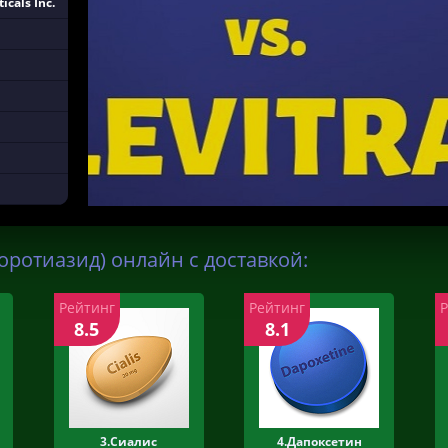
cals Inc.
оротиазид) онлайн с доставкой:
Рейтинг
Рейтинг
8.5
8.1
3.Сиалис
4.Дапоксетин