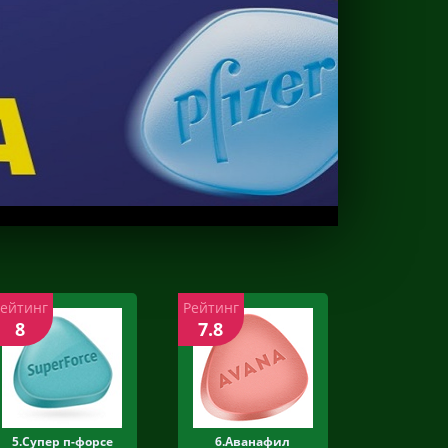
Рейтинг
Рейтинг
8
7.8
5.Супер п-форсе
6.Аванафил