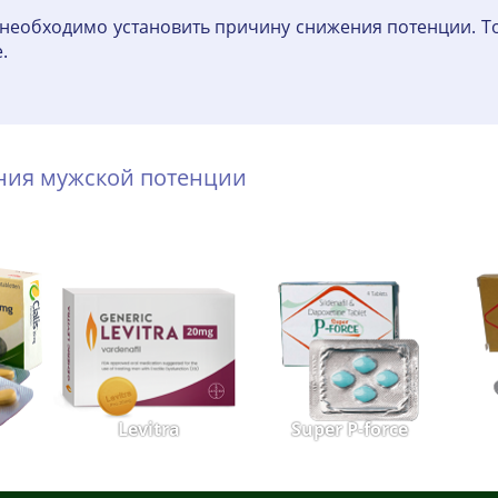
необходимо установить причину снижения потенции. Т
.
ения мужской потенции
Levitra
Super P-force