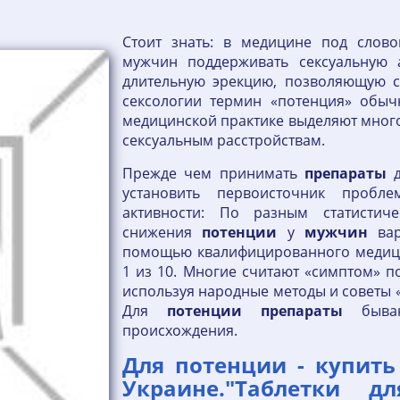
Стоит знать: в медицине под слово
мужчин поддерживать сексуальную а
длительную эрекцию, позволяющую с
сексологии термин «потенция» обычн
медицинской практике выделяют много
сексуальным расстройствам.
Прежде чем принимать
препараты
д
установить первоисточник пробл
активности: По разным статистиче
снижения
потенции
у
мужчин
вар
помощью квалифицированного медици
1 из 10. Многие считают «симптом» п
используя народные методы и советы «
Для
потенции
препараты
бывают
происхождения.
Для потенции - купить
Украине."Таблетки 