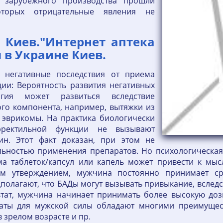
 зарубежного производства прошли
оторых отрицательные явления не
 Киев."Интернет аптека
 в Украине Киев.
о негативные последствия от приема
ции: Вероятность развития негативных
ргия может развиться вследствие
го компонента, например, вытяжки из
я эврикомы. На практика биологически
эректильной функции не вызывают
ин. Этот факт доказан, при этом не
ьностью применения препаратов. Но психологическая 
а таблеток/капсул или капель может привести к мысл
ным утверждением, мужчина постоянно принимает ср
полагают, что БАДы могут вызывать привыкание, вслед
льтат, мужчина начинает принимать более высокую доз
аты для мужской силы обладают многими преимущест
 зрелом возрасте и пр.