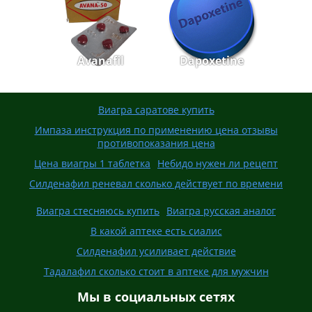
Avanafil
Dapoxetine
Виагра саратове купить
Импаза инструкция по применению цена отзывы
противопоказания цена
Цена виагры 1 таблетка
Небидо нужен ли рецепт
Силденафил реневал сколько действует по времени
Виагра стесняюсь купить
Виагра русская аналог
В какой аптеке есть сиалис
Силденафил усиливает действие
Тадалафил сколько стоит в аптеке для мужчин
Мы в социальных сетях