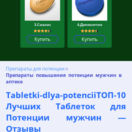
3.Сиалис
4.Дапоксетин
Купить
Купить
Препараты для потенции
Препараты повышения потенции мужчин в
аптеке
Tabletki-dlya-potenciiТОП-10
Лучших Таблеток для
Потенции мужчин —
Отзывы