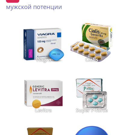
мужской потенции
Viagra
Cialis
Levitra
Super P-force