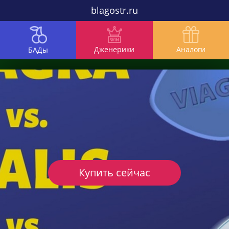
blagostr.ru
Дженерики
Аналоги
БАДы
Купить сейчас