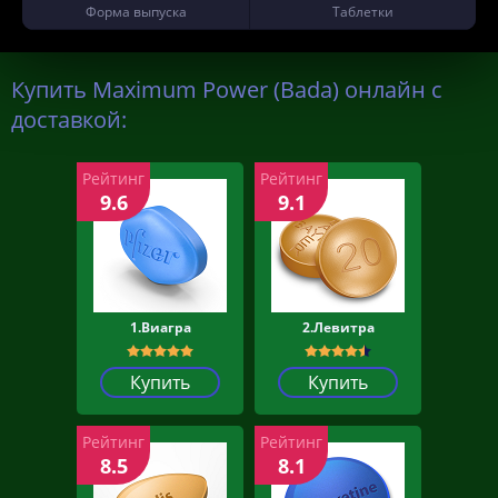
Форма выпуска
Таблетки
Купить Maximum Power (Bada) онлайн с
доставкой:
Рейтинг
Рейтинг
9.6
9.1
1.Виагра
2.Левитра
Купить
Купить
Рейтинг
Рейтинг
8.5
8.1