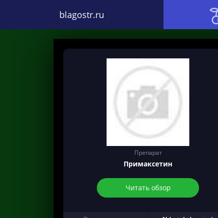
blagostr.ru
Препарат
Примаксетин
Читать обзор