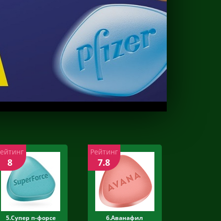
Рейтинг
Рейтинг
8
7.8
5.Супер п-форсе
6.Аванафил