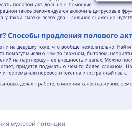
елать половой акт дольше с помощью
ацион также рекомендуется включить цитрусовые фрукт
а у такой смазки всего два – сильное снижение чувс
т? Способы продления полового акт
ет и на девушку тоже, что вообще нежелательно. Найт
та помогут мысли о чем-то сложном, бытовом, неприятн
ний на партнершу – ее внешность и запах. Можно пос
могает, придется подумать о чем-то более сложном. 
и и теоремы или перевести текст на иностранный язык.
товых делах – работе, снижении качества жизни, ремон
ения мужской потенции