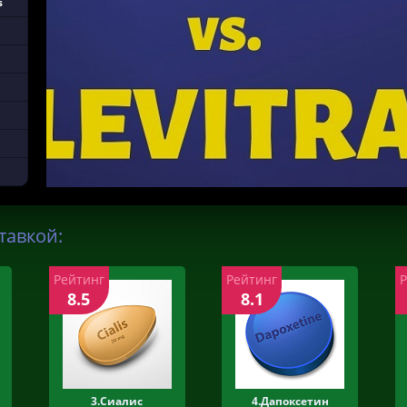
s
тавкой:
Рейтинг
Рейтинг
8.5
8.1
3.Сиалис
4.Дапоксетин