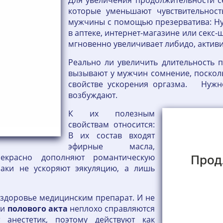
Для увеличения продолжительности с
которые уменьшают чувствительност
мужчины с помощью презерватива: Ну
в аптеке, интернет-магазине или секс-
мгновенно увеличивает либидо, активи
Реально ли увеличить длительность 
вызывают у мужчин сомнение, поскол
свойстве ускорения оргазма. Нужно
возбуждают.
К их полезным
свойствам относится:
В их состав входят
эфирные масла,
екрасно дополняют романтическую
иаки не ускоряют эякуляцию, а лишь
е здоровье медицинским препарат. И не
ти
полового
акта
неплохо справляются
 анестетик, поэтому действуют как