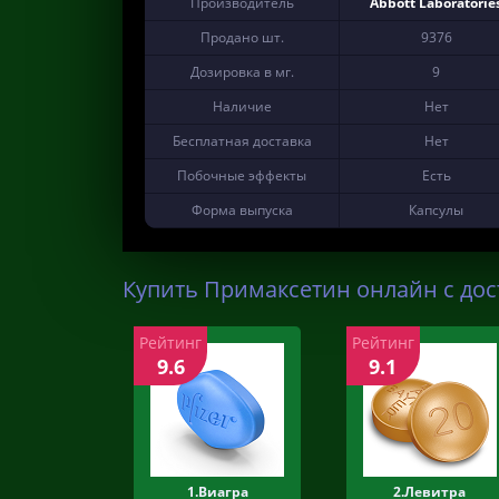
Производитель
Abbott Laboratorie
Продано шт.
9376
Дозировка в мг.
9
Наличие
Нет
Бесплатная доставка
Нет
Побочные эффекты
Есть
Форма выпуска
Капсулы
Купить Примаксетин онлайн с дос
Рейтинг
Рейтинг
9.6
9.1
1.Виагра
2.Левитра