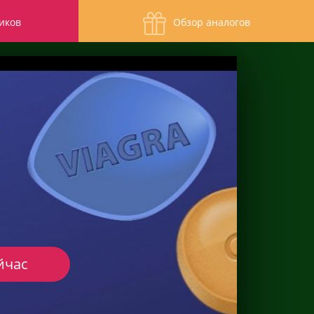
иков
Обзор аналогов
йчас