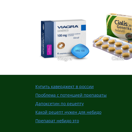
Viagra
Cialis
Купить каверджект в россии
Проблема с потенцией препараты
Дапоксетин по рецепту
Какой рецепт нужен для небидо
Препарат небидо это