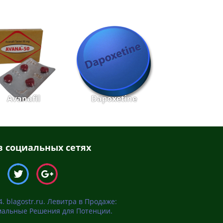
Avanafil
Dapoxetine
 социальных сетях
. blagostr.ru. Левитра в Продаже:
альные Решения для Потенции.