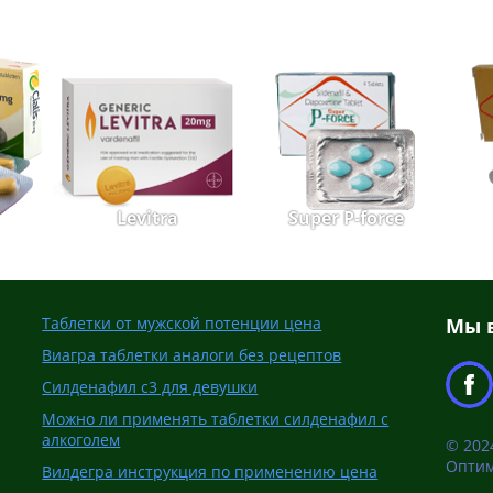
Levitra
Super P-force
Таблетки от мужской потенции цена
Мы в
Виагра таблетки аналоги без рецептов
Силденафил с3 для девушки
Можно ли применять таблетки силденафил с
алкоголем
© 2024
Оптим
Вилдегра инструкция по применению цена