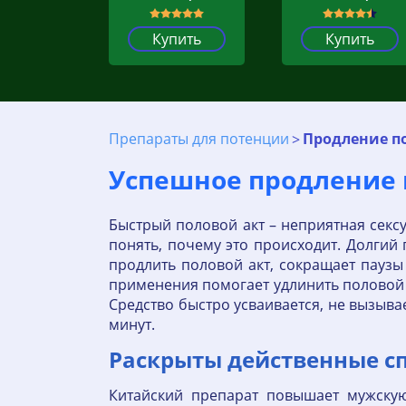
Купить
Купить
Препараты для потенции
Продление п
Успешное продление 
Быстрый половой акт – неприятная секс
понять, почему это происходит. Долгий 
продлить половой акт, сокращает паузы
применения помогает удлинить половой а
Средство быстро усваивается, не вызыва
минут.
Раскрыты действенные с
Китайский препарат повышает мужскую