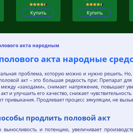
Купить
Купить
олового акта народным
полового акта народные сред
уальная проблема, которую можно и нужно решить. Но,
половой акт – это большая редкость при: Препарат дл
 между «заходами», снимает напряжение, повышает уве
кт и улучшить его качество, снижает чувствительность
ет привыкания. Продлевает процесс эякуляции, не вызы
пособы продлить половой акт
 выносливость и потенцию, увеличивает производств