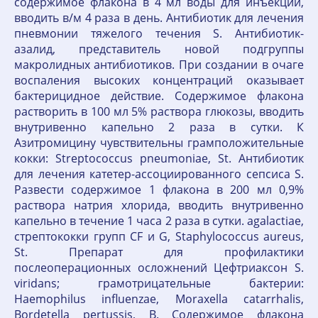
содержимое флакона в 4 мл воды для инъекций,
вводить в/м 4 раза в день. Антибиотик для лечения
пневмонии тяжелого течения S. Антибиотик-
азалид, представитель новой подгруппы
макролидных антибиотиков. При создании в очаге
воспаления высоких концентраций оказывает
бактерицидное действие. Содержимое флакона
растворить в 100 мл 5% раствора глюкозы, вводить
внутривенно капельно 2 раза в сутки. К
Азитромицину чувствительны грамположительные
кокки: Streptococcus pneumoniae, St. Антибиотик
для лечения катетер-ассоциированного сепсиса S.
Развести содержимое 1 флакона в 200 мл 0,9%
раствора натрия хлорида, вводить внутривенно
капельно в течение 1 часа 2 раза в сутки. agalactiae,
стрептококки групп CF и G, Staphylococcus aureus,
St. Препарат для профилактики
послеоперационных осложнений Цефтриаксон S.
viridans; грамотрицательные бактерии:
Haemophilus influenzae, Moraxella catarrhalis,
Bordetella pertussis, B. Содержимое флакона