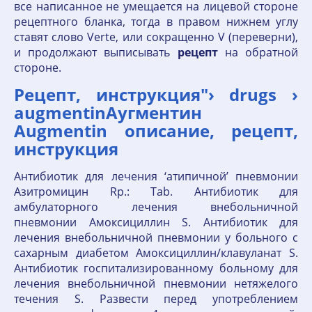
все написанное не умещается на лицевой стороне
рецептного бланка, тогда в правом нижнем углу
ставят слово Verte, или сокращенно V (переверни),
и продолжают выписывать
рецепт
на обратной
стороне.
Рецепт, инструкция"› drugs ›
augmentinАугментин
Augmentin описание, рецепт,
инструкция
Антибиотик для лечения ‘атипичной’ пневмонии
Азитромицин Rp.: Tab. Антибиотик для
амбулаторного лечения внебольничной
пневмонии Амоксициллин S. Антибиотик для
лечения внебольничной пневмонии у больного с
сахарным диабетом Амоксициллин/клавуланат S.
Антибиотик госпитализированному больному для
лечения внебольничной пневмонии нетяжелого
течения S. Развести перед употреблением