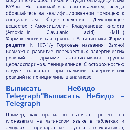
медицинских работников и студентов медицинских
ВУЗов. Не занимайтесь самолечением, всегда
обращайтесь за квалифицированной помощью к
специалистам. Общие сведения : Действующее
вещество : Амоксициллин Клавулановая кислота
(Amoxicillin Clavulanic acid) (МНН)
Фармакологическая группа : Антибиотики Форма
рецепта
: N 107-1/у Торговые названия: Важно!
Возможно развитие перекрестных аллергических
реакций с другими антибиотиками группы
цефалоспоринов, пенициллинов. С осторожностью
следует назначать при наличии аллергических
реакций на пенициллины в анамнезе.
Выписать Небидо –
Telegraph"Выписать Небидо –
Telegraph
Пример, как правильно выписать рецепт на
клоназепам на латинском языке в таблетках и
ампулах - препарат из группы анксиолитиков,