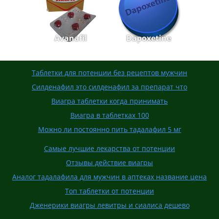
Avanafil
Dapoxetine
Таблетки для потенции без рецептов мужчин
Силденафил это силденафил за препарат что
Виагра таблетки когда принимать
Виагра в таблетках 100
Можно ли постоянно пить тадалафил 5 мг
Самые лучшие лекарства от потенции
Отзывы действие виагры
Аналог тадалафила для мужчин в аптеках название цена
Топ таблетки от потенции
Дженерики виагры левитры и сиалиса дешево