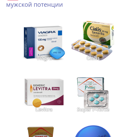
мужской потенции
Viagra
Cialis
Levitra
Super P-force