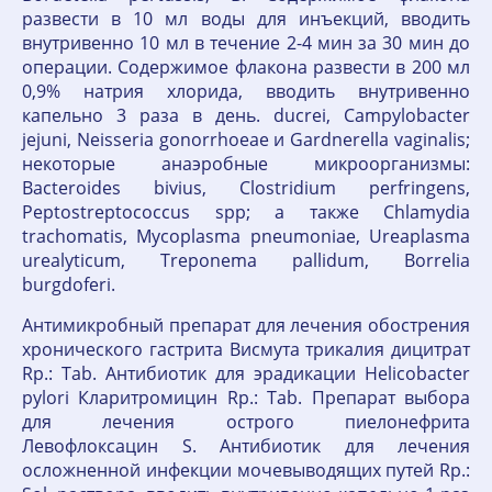
развести в 10 мл воды для инъекций, вводить
внутривенно 10 мл в течение 2-4 мин за 30 мин до
операции. Содержимое флакона развести в 200 мл
0,9% натрия хлорида, вводить внутривенно
капельно 3 раза в день. ducrei, Campylobacter
jejuni, Neisseria gonorrhoeae и Gardnerella vaginalis;
некоторые анаэробные микроорганизмы:
Bacteroides bivius, Clostridium perfringens,
Peptostreptococcus spp; а также Chlamydia
trachomatis, Mycoplasma pneumoniae, Ureaplasma
urealyticum, Treponema pallidum, Borrelia
burgdoferi.
Антимикробный препарат для лечения обострения
хронического гастрита Висмута трикалия дицитрат
Rp.: Tab. Антибиотик для эрадикации Helicobacter
pylori Кларитромицин Rp.: Tab. Препарат выбора
для лечения острого пиелонефрита
Левофлоксацин S. Антибиотик для лечения
осложненной инфекции мочевыводящих путей Rp.: