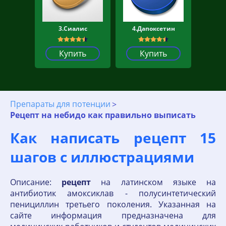
3.Сиалис
4.Дапоксетин
Купить
Купить
Препараты для потенции
Рецепт на небидо как правильно выписать
Как написать рецепт 15
шагов с иллюстрациями
Описание:
рецепт
на латинском языке на
антибиотик амоксиклав - полусинтетический
пенициллин третьего поколения. Указанная на
сайте информация предназначена для