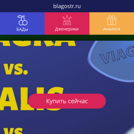
blagostr.ru
Дженерики
Аналоги
БАДы
Купить сейчас