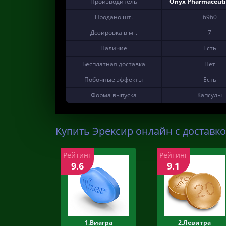
Производитель
Onyx Pharmaceutic
Продано шт.
6960
Дозировка в мг.
7
Наличие
Есть
Бесплатная доставка
Нет
Побочные эффекты
Есть
Форма выпуска
Капсулы
Купить Эрексир онлайн с доставко
Рейтинг
Рейтинг
9.6
9.1
1.Виагра
2.Левитра