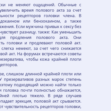
ески не меняют ощущений. Обычные с
увеличить время полового акта за счет
льности рецепторов головки члена. В
идокаином или бензокаином, а также
жения. Если мужчина привык к сексу без
увствует разницу. также: Как уменьшить
 для продления полового акта. Они
ть головки и продлевают половой акт.
слегка немеют, за счет чего снижается
вой акт. На форумах встречаются советы
резерватива, чтобы кожа крайней плоти
цепторов.
е, слишком длинной крайней плоти или
 У презервативов разных марок степень
поэтому подходящий можно найти только
 головка почти полностью обнажается,
айней плотью тяжело. В ряде случаев
падает эрекция, половой акт срывается.
т чувствительность рецепторов головки,