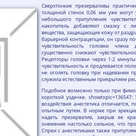
Сверхтонкие презервативы практич
толщиной стенок 0,06 мм уже могут 
небольшого притупления чувствите
накопитель добавляют смазку с л
вещества, защищающие кожу от раздра
барьерной контрацепции, он сразу поч
чувствительность головки члена
существенно снижают чувствительнос
Рецепторы головки через 1-2 минуты 
чувствительность и продлевается поло
не оголять головку при надевании п
служила естественным прикрытием ре
Подобное возможно только при фимоз
короткой уздечке. showtopic=136547:
воздействия анестетика отличается, 
опытным путем. В норме при эрекции
надеть презерватив, закрыв ее кр
онемение настолько сильное, что про
Спреи с анестетиками также притупляю