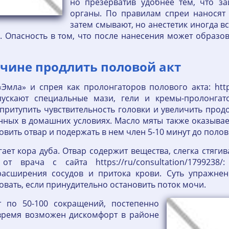
но презерватив удобнее тем, что з
органы. По правилам спреи наносят
затем смывают, но анестетик иногда в
а. Опасность в том, что после нанесения может образо
чине продлить половой акт
ла» и спрея как пролонгаторов полового акта: https:/
ускают специальные мази, гели и кремы-пролонга
притупить чувствительность головки и увеличить про
нных в домашних условиях. Масло мяты также оказывае
овить отвар и подержать в нем член 5-10 минут до полов
гает кора дуба. Отвар содержит вещества, слегка стяг
т врача с сайта https://ru/consultation/179923
 расширения сосудов и притока крови. Суть упражнен
вать, если принудительно остановить поток мочи.
 по 50-100 сокращений, постепенно
 время возможен дискомфорт в районе