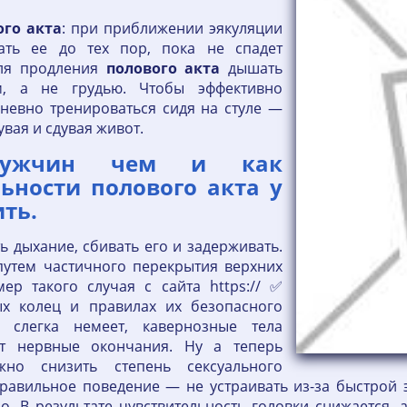
ого
акта
: при приближении эякуляции
ть ее до тех пор, пока не спадет
для продления
полового
акта
дышать
м, а не грудью. Чтобы эффективно
дневно тренироваться сидя на стуле —
увая и сдувая живот.
мужчин чем и как
ьности полового акта у
ть.
ь дыхание, сбивать его и задерживать.
путем частичного перекрытия верхних
ер такого случая с сайта https:// ✅
ых колец и правилах их безопасного
 слегка немеет, кавернозные тела
ют нервные окончания. Ну а теперь
но снизить степень сексуального
Правильное поведение — не устраивать из-за быстрой 
. В результате чувствительность головки снижается, а