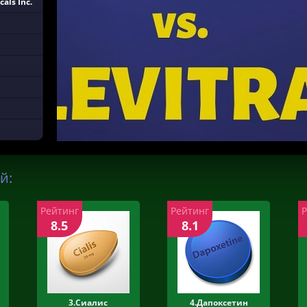
als Inc.
й:
Рейтинг
Рейтинг
8.5
8.1
3.Сиалис
4.Дапоксетин