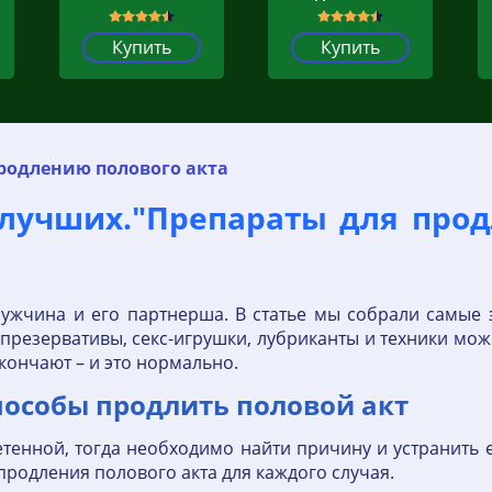
Купить
Купить
родлению полового акта
 лучших."Препараты для прод
 мужчина и его партнерша. В статье мы собрали самые
е презервативы, секс-игрушки, лубриканты и техники мож
ончают – и это нормально.
пособы продлить половой акт
енной, тогда необходимо найти причину и устранить ее.
родления полового акта для каждого случая.