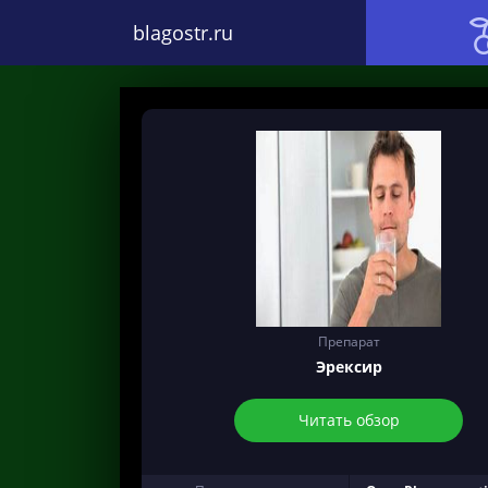
blagostr.ru
Препарат
Эрексир
Читать обзор