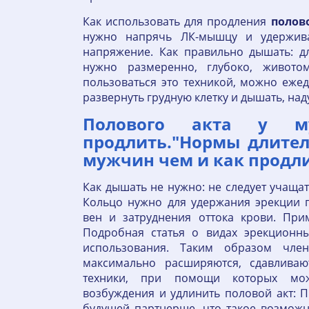
Как использовать для продления
полов
нужно напрячь ЛК-мышцу и удержива
напряжение. Как правильно дышать: 
нужно размеренно, глубоко, живото
пользоваться это техникой, можно еже
развернуть грудную клетку и дышать, над
Полового акта у 
продлить."Нормы длител
мужчин чем и как продли
Как дышать не нужно: не следует учащат
Кольцо нужно для удержания эрекции 
вен и затруднения оттока крови. Прим
Подробная статья о видах эрекционн
использования. Таким образом член
максимально расширяются, сдавлива
техники, при помощи которых мож
возбуждения и удлинить половой акт: 
будущей партнерше, что такое возможно