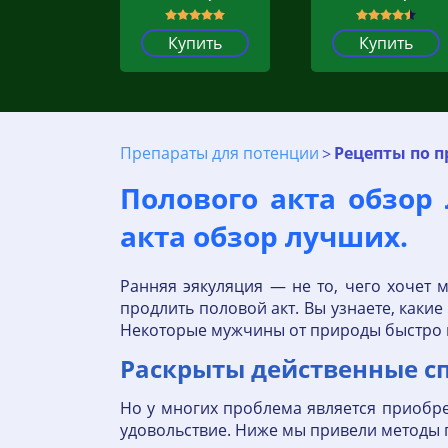
Купить
Купить
Препараты для потенции
Рецепты по п
Полового акта обзор
акта обзор лучших.
Ранняя эякуляция — не то, чего хочет
продлить половой акт. Вы узнаете, каки
Некоторые мужчины от природы быстро к
Раскрыты действенные с
Но у многих проблема является приобрет
удовольствие. Ниже мы привели методы п