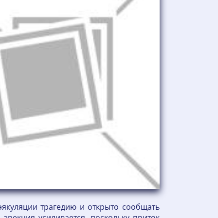
эякуляции трагедию и открыто сообщать
 эрекция усиливается, поскольку приток