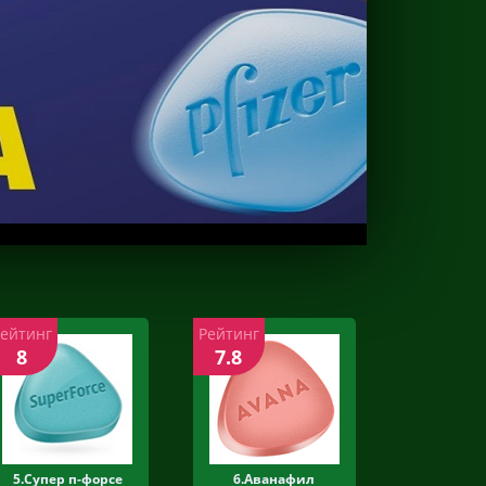
Рейтинг
Рейтинг
8
7.8
5.Супер п-форсе
6.Аванафил