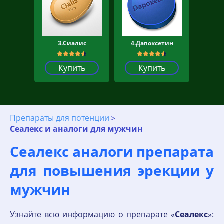
3.Сиалис
4.Дапоксетин
Купить
Купить
Препараты для потенции
Сеалекс и аналоги для мужчин
Сеалекс аналоги препарата
для повышения эрекции у
мужчин
Узнайте всю информацию о препарате «
Сеалекс
»: