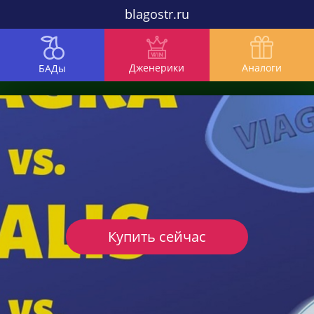
blagostr.ru
Дженерики
Аналоги
БАДы
Купить сейчас