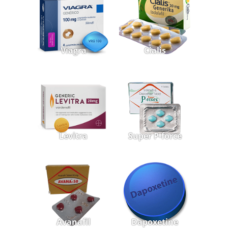
Viagra
Cialis
Levitra
Super P-force
Avanafil
Dapoxetine