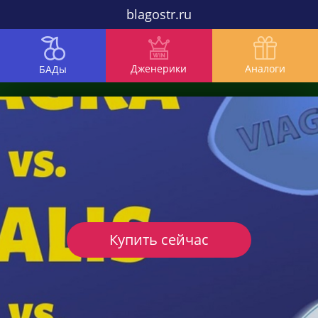
blagostr.ru
Дженерики
Аналоги
БАДы
Купить сейчас