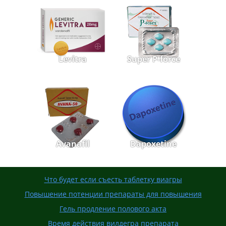
Levitra
Super P-force
Avanafil
Dapoxetine
Что будет если съесть таблетку виагры
Повышение потенции препараты для повышения
Гель продление полового акта
Время действия вилдегра препарата