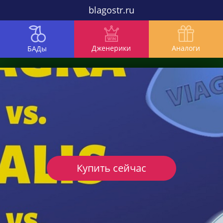
blagostr.ru
Дженерики
Аналоги
БАДы
Купить сейчас