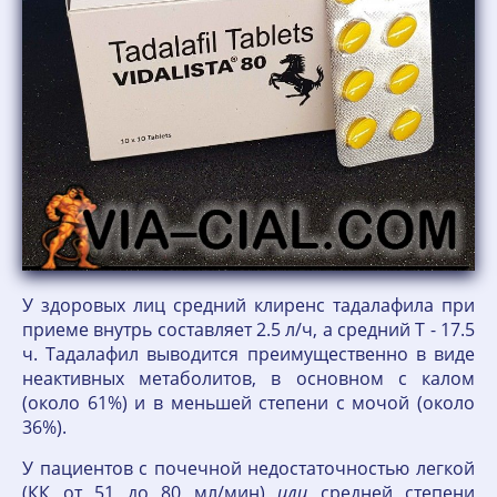
У здоровых лиц средний клиренс тадалафила при
приеме внутрь составляет 2.5 л/ч, а средний T - 17.5
ч. Тадалафил выводится преимущественно в виде
неактивных метаболитов, в основном с калом
(около 61%) и в меньшей степени с мочой (около
36%).
У пациентов с почечной недостаточностью легкой
(КК от 51 до 80 мл/мин)
или
средней степени