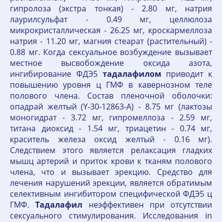
гипролоза (экстра тонкая) - 2.80 мг, натрия
лаурилсульфат - 0.49 мг, целлюлоза
микрокристаллическая - 26.25 мг, кроскармеллоза
натрия - 11.20 мг, магния стеарат (растительный) -
0.88 мг. Когда сексуальное возбуждение вызывает
местное высвобождение оксида азота,
ингибирование ФДЭ5
тадалафилом
приводит к
повышению уровня ц ГМФ в кавернозном теле
полового члена. Состав пленочной оболочки:
опадрай желтый (Y-30-12863-A) - 8.75 мг (лактозы
моногидрат - 3.72 мг, гипромеллоза - 2.59 мг,
титана диоксид - 1.54 мг, триацетин - 0.74 мг,
краситель железа оксид желтый - 0.16 мг).
Следствием этого является релаксация гладких
мышц артерий и приток крови к тканям полового
члена, что и вызывает эрекцию. Средство для
лечения нарушений эрекции, является обратимым
селективным ингибитором специфической ФДЭ5 ц
ГМФ.
Тадалафил
неэффективен при отсутствии
сексуального стимулирования. Исследования in