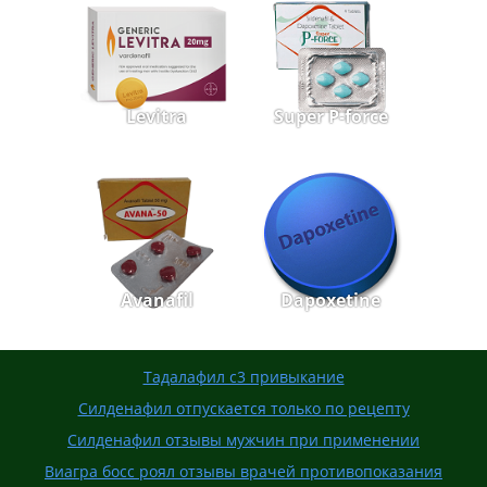
Levitra
Super P-force
Avanafil
Dapoxetine
Тадалафил с3 привыкание
Силденафил отпускается только по рецепту
Силденафил отзывы мужчин при применении
Виагра босс роял отзывы врачей противопоказания