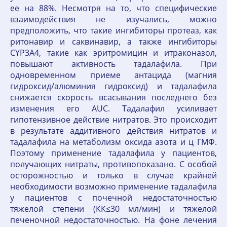
ее на 88%. Несмотря на то, что специфические
взаимодействия не изучались, можно
предположить, что такие ингибиторы протеаз, как
ритонавир и саквинавир, а также ингибиторы
CYP3A4, такие как эритромицин и итраконазол,
повышают активность тадалафила. При
одновременном приеме антацида (магния
гидроксид/алюминия гидроксид) и тадалафила
снижается скорость всасывания последнего без
изменения его AUC. Тадалафил усиливает
гипотензивное действие нитратов. Это происходит
в результате аддитивного действия нитратов и
тадалафила на метаболизм оксида азота и ц ГМФ.
Поэтому применение тадалафила у пациентов,
получающих нитраты, противопоказано. С особой
осторожностью и только в случае крайней
необходимости возможно применение тадалафила
у пациентов с почечной недостаточностью
тяжелой степени (КК≤30 мл/мин) и тяжелой
печеночной недостаточностью. На фоне лечения