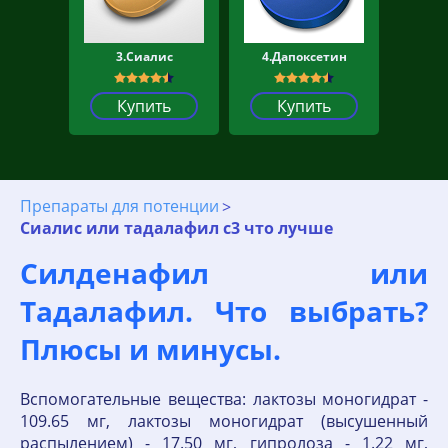
3.Сиалис
4.Дапоксетин
Купить
Купить
Препараты для потенции
Сиалис или тадалафил с3 что лучше
Силденафил или
Тадалафил. Что выбрать?
Плюсы и минусы.
Вспомогательные вещества: лактозы моногидрат -
109.65 мг, лактозы моногидрат (высушенный
распылением) - 17.50 мг, гипролоза - 1.22 мг,