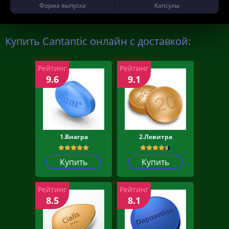
Форма выпуска
Капсулы
Купить Cantantic онлайн с доставкой:
Рейтинг
Рейтинг
9.6
9.1
1.Виагра
2.Левитра
Купить
Купить
Рейтинг
Рейтинг
8.5
8.1