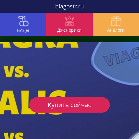
blagostr.ru
Дженерики
Аналоги
БАДы
Купить сейчас