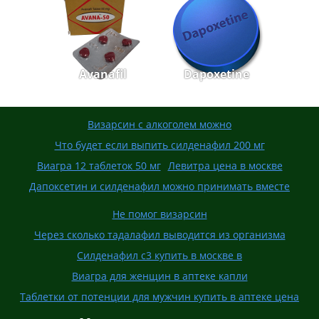
Avanafil
Dapoxetine
Визарсин с алкоголем можно
Что будет если выпить силденафил 200 мг
Виагра 12 таблеток 50 мг
Левитра цена в москве
Дапоксетин и силденафил можно принимать вместе
Не помог визарсин
Через сколько тадалафил выводится из организма
Силденафил с3 купить в москве в
Виагра для женщин в аптеке капли
Таблетки от потенции для мужчин купить в аптеке цена