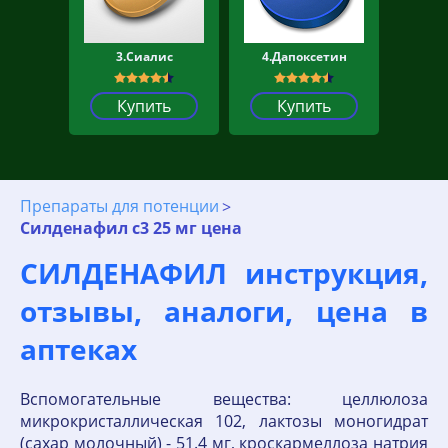
3.Сиалис
4.Дапоксетин
Купить
Купить
Препараты для потенции
Силденафил с3 25 мг цена
СИЛДЕНАФИЛ инструкция,
отзывы, аналоги, цена в
аптеках
Вспомогательные вещества: целлюлоза
микрокристаллическая 102, лактозы моногидрат
(сахар молочный) - 51.4 мг, кроскармеллоза натрия