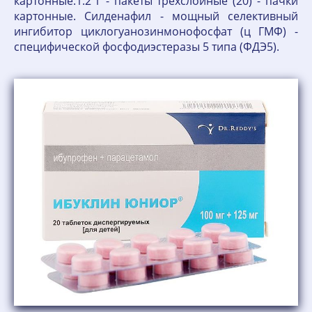
картонные.1.2 г - пакеты трехслойные (20) - пачки
картонные. Силденафил - мощный селективный
ингибитор циклогуанозинмонофосфат (ц ГМФ) -
специфической фосфодиэстеразы 5 типа (ФДЭ5).