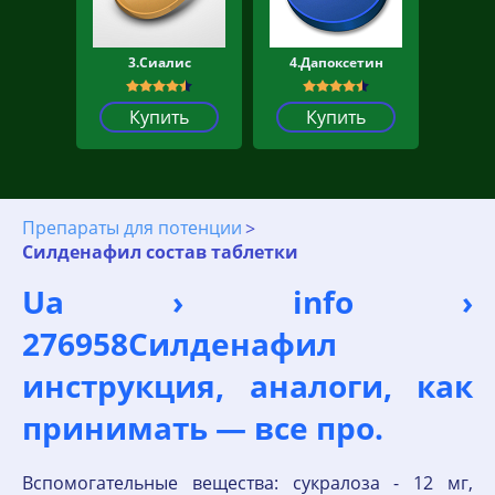
3.Сиалис
4.Дапоксетин
Купить
Купить
Препараты для потенции
Силденафил состав таблетки
Ua › info ›
276958Силденафил
инструкция, аналоги, как
принимать — все про.
Вспомогательные вещества: сукралоза - 12 мг,