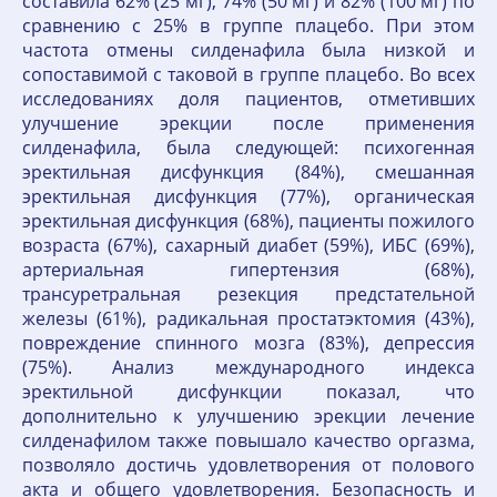
составила 62% (25 мг), 74% (50 мг) и 82% (100 мг) по
сравнению с 25% в группе плацебо. При этом
частота отмены силденафила была низкой и
сопоставимой с таковой в группе плацебо. Во всех
исследованиях доля пациентов, отметивших
улучшение эрекции после применения
силденафила, была следующей: психогенная
эректильная дисфункция (84%), смешанная
эректильная дисфункция (77%), органическая
эректильная дисфункция (68%), пациенты пожилого
возраста (67%), сахарный диабет (59%), ИБС (69%),
артериальная гипертензия (68%),
трансуретральная резекция предстательной
железы (61%), радикальная простатэктомия (43%),
повреждение спинного мозга (83%), депрессия
(75%). Анализ международного индекса
эректильной дисфункции показал, что
дополнительно к улучшению эрекции лечение
силденафилом также повышало качество оргазма,
позволяло достичь удовлетворения от полового
акта и общего удовлетворения. Безопасность и