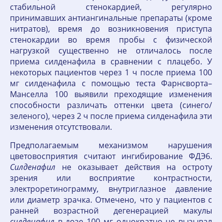
стабильной стенокардией, регулярно
принимавших антиангинальные препараты (кроме
нитратов), время до возникновения приступа
стенокардии во время пробы с физической
нагрузкой существенно не отличалось после
приема силденафила в сравнении с плацебо. У
некоторых пациентов через 1 ч после приема 100
мг силденафила с помощью теста Фарнсворта–
Манселла 100 выявили преходящие изменения
способности различать оттенки цвета (синего/
зеленого), через 2 ч после приема силденафила эти
изменения отсутствовали.
Предполагаемым механизмом нарушения
цветовосприятия считают ингибирование ФДЭ6.
Силденафил
не оказывает действия на остроту
зрения или восприятие контрастности,
электроретинограмму, внутриглазное давление
или диаметр зрачка. Отмечено, что у пациентов с
ранней возрастной дегенерацией макулы
силденафил
в дозе 100 мг однократно не вызывал