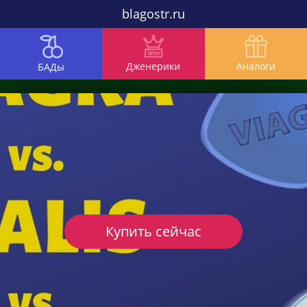
blagostr.ru
Дженерики
Аналоги
БАДы
Купить сейчас