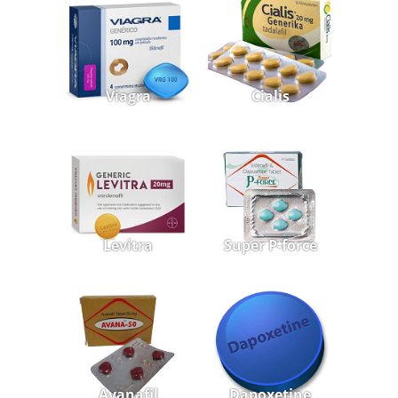
Viagra
Cialis
Levitra
Super P-force
Avanafil
Dapoxetine