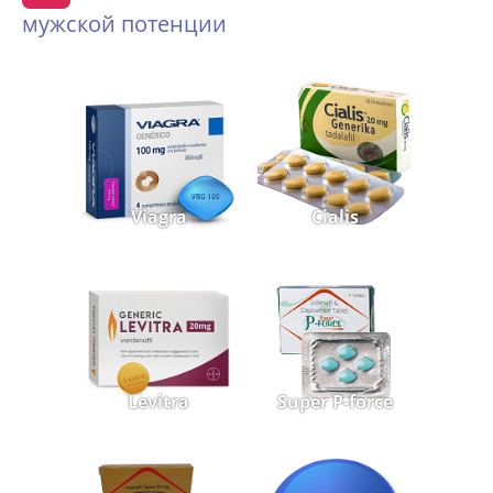
мужской потенции
Viagra
Cialis
Levitra
Super P-force