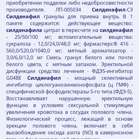
приобретении подделки либо недобросовестности
производителя. ЛП-005034
Силденафил
-СЗ
Силденафил
гранулы для приема внутрь В 1
пакете содержится: действующее вещество:
силденафила
цитрат в пересчете на
силденафил
- 25/50/100 мг; вспомогательные вещества:
сукралоза - 12,0/24,0/48,0 мг; фармасперс® 416 -
560,0/520,0/1040,0 мг; мятный ароматизатор -
3,0/6,0/12,0 мг Смесь гранул белого или почти
белого цвета, с мятным запахом. Эректильной
дисфункции средство лечения - ФДЭ5-ингибитор
G04BE
Силденафил
- мощный селективный
ингибитор циклогуанозинмонофосфата (ц ГМФ) -
специфической фосфодиэстеразы 5-го типа (ФДЭ-5).
Восстанавливает нарушенную эректильную
функцию в условиях сексуальной стимуляции
увеличения кровотока в сосудах полового члена.
Физиологический процесс, лежащий в основе
эрекции полового члена, включает в себя
высвобождение оксида азота (NO) в кавернозном