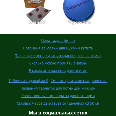
Avanafil
Dapoxetine
Цена тадалафил сз
Потенция таблетки для мужчин купить
Тадалафил цена купить в красноярске в аптеке
Сколько можно принять виагры
В каких аптеках есть дапоксетин
Таблетки тадалафил 5
Сиалис купить во владивостоке
Названия таблеток для потенции мужчин
Качественные препараты для потенции
Сколько часов действует силденафил с3 50 мг
Мы в социальных сетях