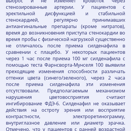
выброс и не изменяет кровоток через
стенозированные артерии. У пациентов с
эректильной дисфункцией и стабильной
стенокардией, регулярно принимавших
антиангинальные препараты (кроме нитратов),
время до возникновения приступа стенокардии во
время пробы с физической нагрузкой существенно
не отличалось после приема силденафила в
сравнении с плацебо. У некоторых пациентов
через 1 час после приема 100 мг силденафила с
помощью теста Фарнсворта-Мунселя 100 выявили
преходящие изменения способности различать
оттенки цвета (синего/зеленого), через 2 часа
после приема силденафила эти изменения
отсутствовали. Предполагаемым механизмом
нарушения цветовосприятия считают
ингибирование ФДЭ-6. Силденафил не оказывает
действия на остроту зрения или восприятие
контрастности, электроретинограмму,
внутриглазное давление или диаметр зрачка.
Отмечено, что у пациентов с ранней возрастной