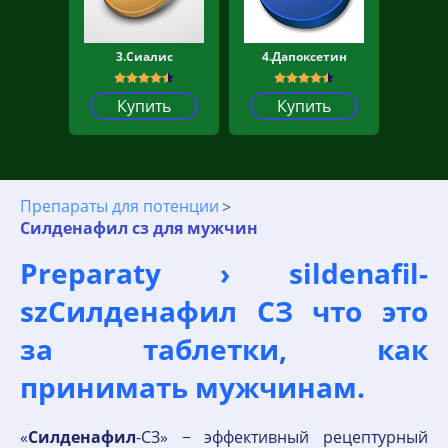
3.Сиалис
4.Дапоксетин
Купить
Купить
Препараты для потенции
Силденафил сз для мужчин
Preparaty › sildenafil-
szСилденафил СЗ что это
за таблетки, как
принимать мужчинам.
«
Силденафил
-СЗ» − эффективный рецептурный