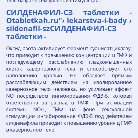
теле на фоне сексуальной стимуляции.
СИЛДЕНАФИЛ-СЗ таблетки -
Otabletkah.ru"› lekarstva-i-bady ›
sildenafil-szСИЛДЕНАФИЛ-СЗ
таблетки -
Оксид азота активирует фермент гуанилатциклазу,
что приводит к повышению концентрации ц ГМФ и
последующему расслаблению гладкомышечных
клеток кавернозного тела и способствует его
наполнению кровью. Не обладает прямым
расслабляющим действием на изолированное
кавернозное тело человека, но усиливает эффект
NО посредством ингибирования ФДЭ-5, которая
ответственна за распад ц ГМФ. При активации
системы NO/ц ГМФ на фоне сексуальной
стимуляции ингибирование ФДЭ-5 под действием
силденафила приводит к повышению уровня ц ГМФ
в кавернозном теле.