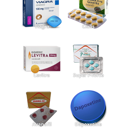
Viagra
Cialis
Levitra
Super P-force
Avanafil
Dapoxetine