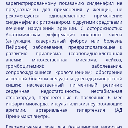
зарегистрированному показанию силденафил не
предназначен для применения у женщин; не
рекомендуется одновременное применение
силденафила с ритонавиром, с другими средствами
лечения нарушений эрекции. С осторожностью
Анатомическая деформация полового члена
(ангуляция, кавернозный фиброз или болезнь
Пейрони); заболевания, предрасполагающие к
развитию приапизма (серповидно-клеточная
анемия, множественная миелома, лейкоз,
тромбоцитемия); заболевания,
сопровождающиеся кровотечением; обострение
язвенной болезни желудка и двенадцатиперстной
кишки; наследственный пигментный ретинит;
сердечная недостаточность, нестабильная
стенокардия, перенесенные в последние 6 мес
инфаркт миокарда, инсульт или жизнеугрожающие
аритмии, артериальная гипертензия (АД
Принимают внутрь.
Рекомендуемая доза для большинства взрослых