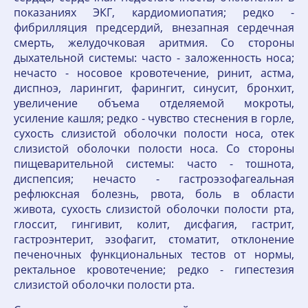
показаниях ЭКГ, кардиомиопатия; редко -
фибрилляция предсердий, внезапная сердечная
смерть, желудочковая аритмия. Со стороны
дыхательной системы: часто - заложенность носа;
нечасто - носовое кровотечение, ринит, астма,
диспноэ, ларингит, фарингит, синусит, бронхит,
увеличение объема отделяемой мокроты,
усиление кашля; редко - чувство стеснения в горле,
сухость слизистой оболочки полости носа, отек
слизистой оболочки полости носа. Со стороны
пищеварительной системы: часто - тошнота,
диспепсия; нечасто - гастроэзофагеальная
рефлюксная болезнь, рвота, боль в области
живота, сухость слизистой оболочки полости рта,
глоссит, гингивит, колит, дисфагия, гастрит,
гастроэнтерит, эзофагит, стоматит, отклонение
печеночных функциональных тестов от нормы,
ректальное кровотечение; редко - гипестезия
слизистой оболочки полости рта.