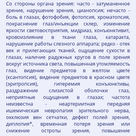
Со стороны органа зрения: часто - затуманенное
зрение, нарушение зрения, цианопсия; нечасто -
боль в глазах, фотофобия, фотопсия, хроматопсия,
покраснение глаз/инъекции склер, изменение
яркости световосприятия, мидриаз, конъюнктивит,
кровоизлияние в ткани глаза, катаракта,
нарушение работы слезного аппарата; редко - отек
век и прилегающих тканей, ощущение сухости в
глазах, наличие радужных кругов в поле зрения
вокруг источника света, повышенная утомляемость
глаз, видение предметов в желтом цвете
(ксантопсия), видение предметов в красном цвете
(эритропсия), гиперемия конъюнктивы,
раздражение слизистой оболочки глаз,
неприятные ощущения в глазах; частота
неизвестна - неартериитная передняя
ишемическая невропатия зрительного нерва,
окклюзия вен сетчатки, дефект полей зрения,
диплопия*, временная потеря зрения или
снижение остроты зрения, повышение