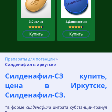
3.Сиалис
4.Дапоксетин
Купить
Купить
Препараты для потенции
Силденафил в иркутске
Силденафил-СЗ купить,
цена в Иркутске,
Силденафил-СЗ.
*в форме
силденафила
цитрата субстанции-гранул