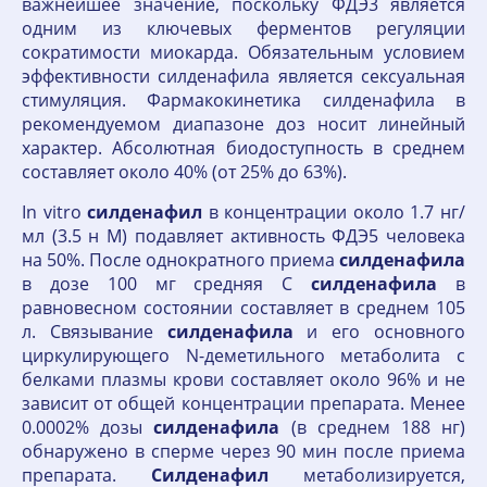
важнейшее значение, поскольку ФДЭ3 является
одним из ключевых ферментов регуляции
сократимости миокарда. Обязательным условием
эффективности силденафила является сексуальная
стимуляция. Фармакокинетика силденафила в
рекомендуемом диапазоне доз носит линейный
характер. Абсолютная биодоступность в среднем
составляет около 40% (от 25% до 63%).
In vitro
силденафил
в концентрации около 1.7 нг/
мл (3.5 н М) подавляет активность ФДЭ5 человека
на 50%. После однократного приема
силденафила
в дозе 100 мг средняя C
силденафила
в
равновесном состоянии составляет в среднем 105
л. Связывание
силденафила
и его основного
циркулирующего N-деметильного метаболита с
белками плазмы крови составляет около 96% и не
зависит от общей концентрации препарата. Менее
0.0002% дозы
силденафила
(в среднем 188 нг)
обнаружено в сперме через 90 мин после приема
препарата.
Силденафил
метаболизируется,