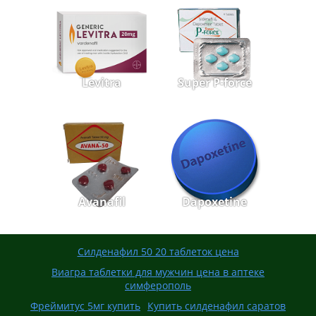
Levitra
Super P-force
Avanafil
Dapoxetine
Силденафил 50 20 таблеток цена
Виагра таблетки для мужчин цена в аптеке
симферополь
Фреймитус 5мг купить
Купить силденафил саратов