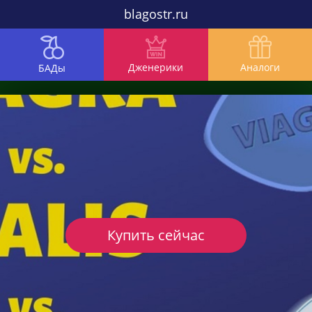
blagostr.ru
Дженерики
Аналоги
БАДы
Купить сейчас