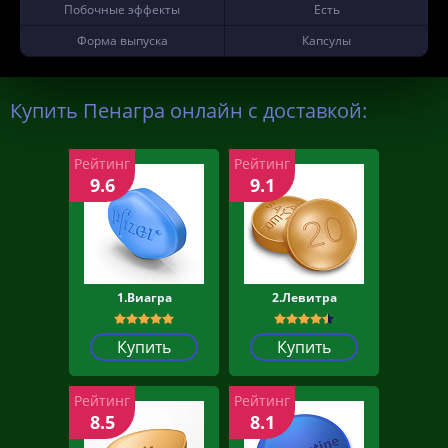
Побочные эффекты
Есть
Форма выпуска
Капсулы
Купить Пенагра онлайн с доставкой:
Рейтинг
Рейтинг
9.6
9.1
1.Виагра
2.Левитра
Купить
Купить
Рейтинг
Рейтинг
8.5
8.1