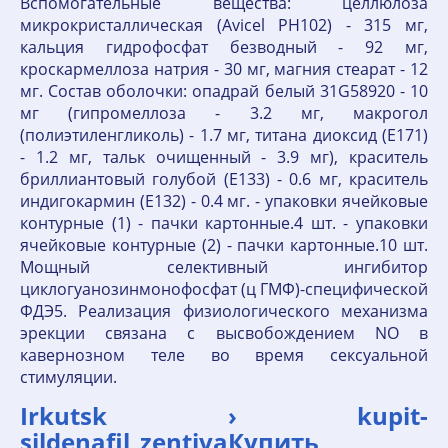
Вспомогательные вещества: целлюлоза
микрокристаллическая (Avicel PH102) - 315 мг,
кальция гидрофосфат безводный - 92 мг,
кроскармеллоза натрия - 30 мг, магния стеарат - 12
мг. Состав оболочки: опадрай белый 31G58920 - 10
мг (гипромеллоза - 3.2 мг, макрогол
(полиэтиленгликоль) - 1.7 мг, титана диоксид (Е171)
- 1.2 мг, тальк очищенный - 3.9 мг), краситель
бриллиантовый голубой (Е133) - 0.6 мг, краситель
индигокармин (Е132) - 0.4 мг. - упаковки ячейковые
контурные (1) - пачки картонные.4 шт. - упаковки
ячейковые контурные (2) - пачки картонные.10 шт.
Мощный селективный ингибитор
циклогуанозинмонофосфат (ц ГМФ)-специфической
ФДЭ5. Реализация физиологического механизма
эрекции связана с высвобождением NO в
кавернозном теле во время сексуальной
стимуляции.
Irkutsk › kupit-
sildenafil_zentivaКупить