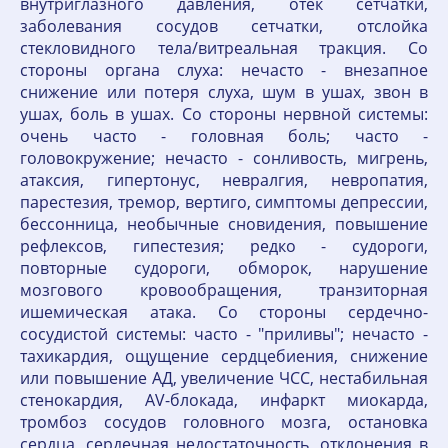
внутриглазного давления, отек сетчатки,
заболевания сосудов сетчатки, отслойка
стекловидного тела/витреальная тракция. Со
стороны органа слуха: нечасто - внезапное
снижение или потеря слуха, шум в ушах, звон в
ушах, боль в ушах. Со стороны нервной системы:
очень часто - головная боль; часто -
головокружение; нечасто - сонливость, мигрень,
атаксия, гипертонус, невралгия, невропатия,
парестезия, тремор, вертиго, симптомы депрессии,
бессонница, необычные сновидения, повышение
рефлексов, гипестезия; редко - судороги,
повторные судороги, обморок, нарушение
мозгового кровообращения, транзиторная
ишемическая атака. Со стороны сердечно-
сосудистой системы: часто - "приливы"; нечасто -
тахикардия, ощущение сердцебиения, снижение
или повышение АД, увеличение ЧСС, нестабильная
стенокардия, AV-блокада, инфаркт миокарда,
тромбоз сосудов головного мозга, остановка
сердца, сердечная недостаточность, отклонения в