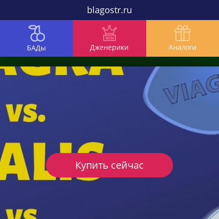
blagostr.ru
Дженерики
Аналоги
БАДы
Купить сейчас