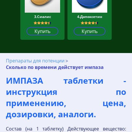
3.Сиалис
4.Дапоксетин
Купить
Купить
Препараты для потенции
Сколько по времени действует импаза
ИМПАЗА таблетки -
инструкция по
применению, цена,
дозировки, аналоги.
Состав (на 1 таблетку) Действующее вещество: