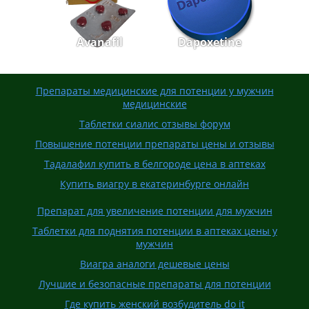
Avanafil
Dapoxetine
Препараты медицинские для потенции у мужчин
медицинские
Таблетки сиалис отзывы форум
Повышение потенции препараты цены и отзывы
Тадалафил купить в белгороде цена в аптеках
Купить виагру в екатеринбурге онлайн
Препарат для увеличение потенции для мужчин
Таблетки для поднятия потенции в аптеках цены у
мужчин
Виагра аналоги дешевые цены
Лучшие и безопасные препараты для потенции
Где купить женский возбудитель do it