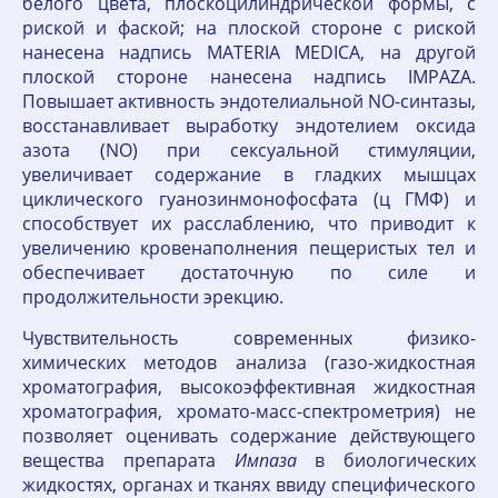
белого цвета, плоскоцилиндрической формы, с
риской и фаской; на плоской стороне с риской
нанесена надпись MATERIA MEDICA, на другой
плоской стороне нанесена надпись IMPAZA.
Повышает активность эндотелиальной NO-синтазы,
восстанавливает выработку эндотелием оксида
азота (NO) при сексуальной стимуляции,
увеличивает содержание в гладких мышцах
циклического гуанозинмонофосфата (ц ГМФ) и
способствует их расслаблению, что приводит к
увеличению кровенаполнения пещеристых тел и
обеспечивает достаточную по силе и
продолжительности эрекцию.
Чувствительность современных физико-
химических методов анализа (газо-жидкостная
хроматография, высокоэффективная жидкостная
хроматография, хромато-масс-спектрометрия) не
позволяет оценивать содержание действующего
вещества препарата
Импаза
в биологических
жидкостях, органах и тканях ввиду специфического