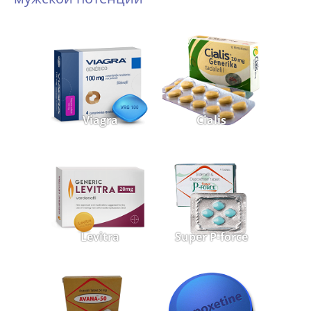
Viagra
Cialis
Levitra
Super P-force