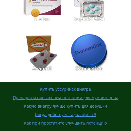
Levitra
Super P-force
Avanafil
Dapoxetine
Купить уссурийск виагра
Препараты повышения потенции для мужчин цена
Какую виагру лучше купить для девушки
Когда действует тадалафил с3
Как при простатите улучшить потенцию