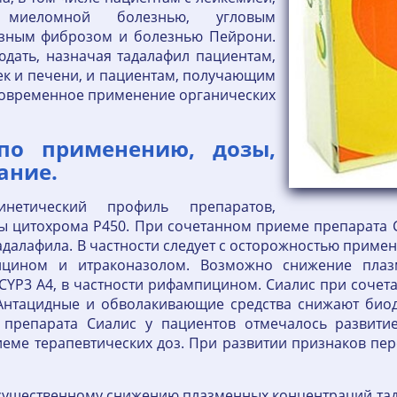
, миеломной болезнью, угловым
озным фиброзом и болезнью Пейрони.
юдать, назначая тадалафил пациентам,
к и печени, и пациентам, получающим
новременное применение органических
по применению, дозы,
ание.
нетический профиль препаратов,
ы цитохрома Р450. При сочетанном приеме препарата 
алафила. В частности следует с осторожностью применя
мицином и итраконазолом. Возможно снижение плаз
CYP3 A4, в частности рифампицином. Сиалис при соче
 Антацидные и обволакивающие средства снижают био
препарата Сиалис у пациентов отмечалось развитие
еме терапевтических доз. При развитии признаков пе
существенному снижению плазменных концентраций тад