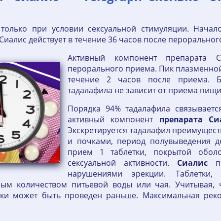
 только при условии сексуальной стимуляции. Начало
 Сиалис действует в течение 36 часов после пероральног
Активный компонент препарата С
перорального приема. Пик плазменной
течение 2 часов после приема. Б
тадалафила не зависит от приема пищи
Порядка 94% тадалафила связываетс
активный компонент
препарата
Си
Экскретируется тадалафил преимущес
и почками, период полувыведения до
прием 1 таблетки, покрытой обол
сексуальной активности.
Сиалис
пр
нарушениями эрекции. Таблетки, 
ным количеством питьевой воды или чая. Учитывая, 
етки может быть проведен раньше. Максимальная рек