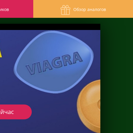
иков
Обзор аналогов
ейчас