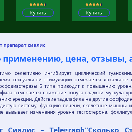
Купить
Купить
т препарат сиалис
 применению, цена, отзывы, 
имо селективно ингибирует циклический гуанозин
время сексуальной стимуляции отмечается локальное 
фосфодиэстеразы 5 типа приводит к повышению уровн
афила отмечается снижение тонуса гладкой мускулату
шению эрекции. Действие тадалафила на другие фосфоди
удистую систему, функцию печени, скелетные мышцы и
 не вызывает изменения уровня тестостерона, фоллик
т Сиалис – Telegraph"Сколько С