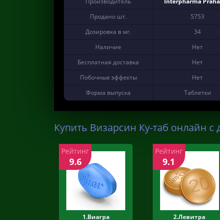
Производитель
Interpharma Praha 
Продано шт.
5753
Дозировка в мг.
34
Наличие
Нет
Бесплатная доставка
Нет
Побочные эффекты
Нет
Форма выпуска
Таблетки
Купить Визарсин Ку-таб онлайн с 
Рейтинг
Рейтинг
9.6
9.1
1.Виагра
2.Левитра