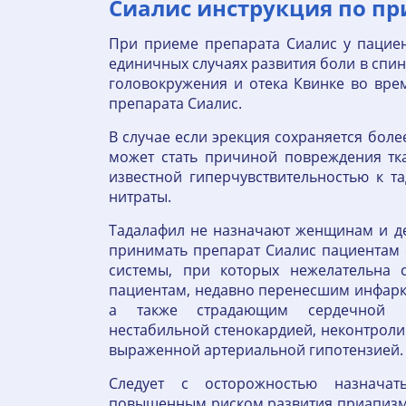
Сиалис инструкция по пр
При приеме препарата Сиалис у пациен
единичных случаях развития боли в спин
головокружения и отека Квинке во вре
препарата Сиалис.
В случае если эрекция сохраняется боле
может стать причиной повреждения тк
известной гиперчувствительностью к 
нитраты.
Тадалафил не назначают женщинам и де
принимать препарат Сиалис пациентам 
системы, при которых нежелательна с
пациентам, недавно перенесшим инфарк
а также страдающим сердечной не
нестабильной стенокардией, неконтрол
выраженной артериальной гипотензией.
Следует с осторожностью назнача
повышенным риском развития приапизма