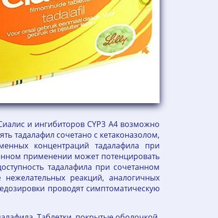
Сиалис и ингибиторов CYP3 A4 возможно
ть тадалафил сочетано с кетаконазолом,
менных концентраций тадалафила при
танном применении может потенцировать
доступность тадалафила при сочетанном
 нежелательных реакций, аналогичных
редозировки проводят симптоматическую
алафила. Таблетки, покрытые оболочкой,