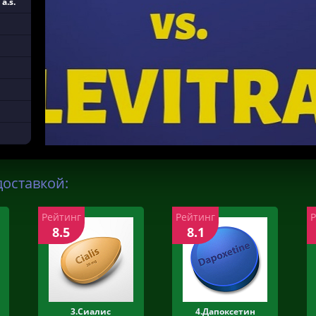
a.s.
доставкой:
Рейтинг
Рейтинг
8.5
8.1
3.Сиалис
4.Дапоксетин