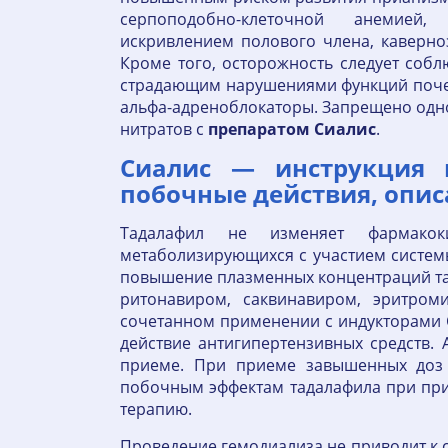
серпоподобно-клеточной анемией
искривлением полового члена, каверн
Кроме того, осторожность следует собл
страдающим нарушениями функций поче
альфа-адреноблокаторы. Запрещено од
нитратов с
препаратом
Сиалис
.
Сиалис — инструкция 
побочные действия, опис
Тадалафил не изменяет фармакоки
метаболизирующихся с участием систем
повышение плазменных концентраций тад
ритонавиром, саквинавиром, эритро
сочетанном применении с индукторами 
действие антигипертензивных средств.
приеме. При приеме завышенных доз 
побочным эффектам тадалафила при при
терапию.
Проведение гемодиализа не приводит к 