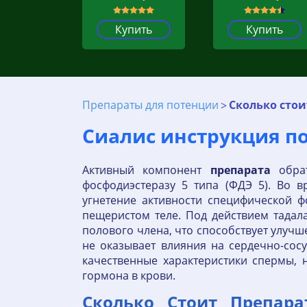
Купить
Купить
Препараты для потенции
Сколько стои
Сиалис инструкция по
Активный компонент
препарата
обрат
фосфодиэстеразу 5 типа (ФДЭ 5). Во 
угнетение активности специфической 
пещеристом теле. Под действием тадал
полового члена, что способствует улуч
не оказывает влияния на сердечно-сос
качественные характеристики спермы,
гормона в крови.
Сколько Стоит Препара