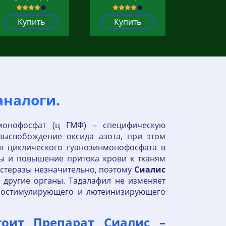
Купить
Купить
аналоги.
монофосфат (ц ГМФ) – специфическую
высвобождение оксида азота, при этом
я циклического гуанозинмонофосфата в
ры и повышение притока крови к тканям
эстеразы незначительно, поэтому
Сиалис
 другие органы. Тадалафил не изменяет
улостимулирующего и лютеинизирующего
тоит Препарат Сиалис –