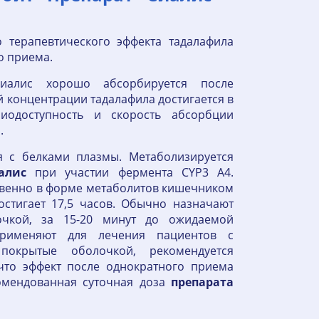
 терапевтического эффекта тадалафила
о приема.
иалис хорошо абсорбируется после
 концентрации тадалафила достигается в
иодоступность и скорость абсорбции
.
я с белками плазмы. Метаболизируется
алис
при участии фермента CYP3 A4.
твенно в форме метаболитов кишечником
стигает 17,5 часов. Обычно назначают
очкой, за 15-20 минут до ожидаемой
именяют для лечения пациентов с
покрытые оболочкой, рекомендуется
что эффект после однократного приема
омендованная суточная доза
препарата