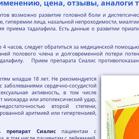
именению, цена, отзывы, аналоги 
тов возможно развитие головной боли и диспепсичес
е, гиперемии лица, назальной непроходимости, миалгии
мя приема тадалафила. Есть данные о развитии приа
е 4 часов, следует обратиться за медицинской помощью
аней полового члена и долговременной потери потен
тадалафилу. Прием препарата Сиалис противопоказа
тям младше 18 лет. Не рекомендуется
с заболеваниями сердечно-сосудистой
ексуальная активность, в том числе
т миокарда или апоплексический удар,
достаточностью второй степени,
ированной аритмией или гипертензией,
ть
препарат
Сиалис
пациентам с
, в том числе пациентам с лейкемией,