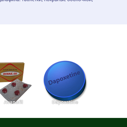
Avanafil
Dapoxetine