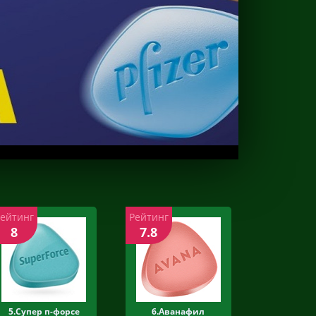
Рейтинг
Рейтинг
8
7.8
5.Супер п-форсе
6.Аванафил