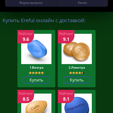
Форма выпуска
Капли
Купить Ereful онлайн с доставкой:
Рейтинг
Рейтинг
9.6
9.1
1.Виагра
2.Левитра
Купить
Купить
Рейтинг
Рейтинг
8.5
8.1