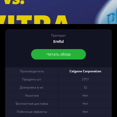
Препарат
Ereful
Читать обзор
Производитель
Celgene Corporation
Продано шт.
3751
Дозировка в мг.
32
Наличие
Нет
Бесплатная доставка
Нет
Побочные эффекты
Нет