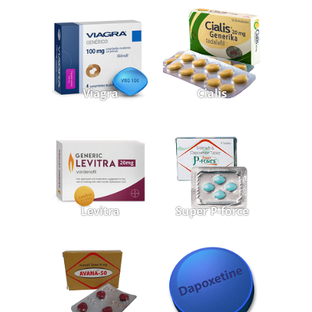
Viagra
Cialis
Levitra
Super P-force