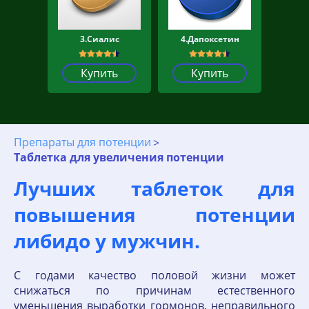
3.Сиалис
4.Дапоксетин
Купить
Купить
Препараты для потенции
Таблетка для увеличения потенции
Лучших таблеток для
повышения потенции
либидо у мужчин.
C годами качество половой жизни может
снижаться по причинам естественного
уменьшения выработки гормонов, неправильного