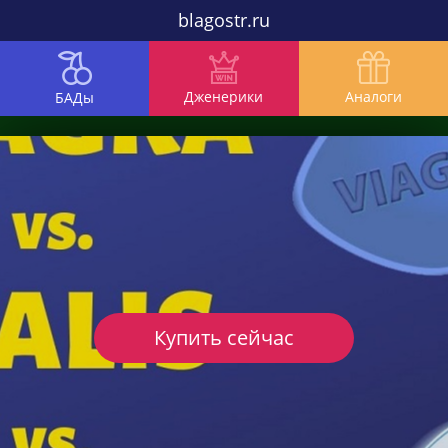
blagostr.ru
Дженерики
Аналоги
БАДы
Купить сейчас