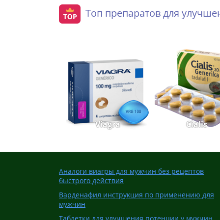
Топ препаратов для улучш
Viagra
Cialis
Аналоги виагры для мужчин без рецептов
быстрого действия
Варденафил инструкция по применению для
мужчин
Таблетки для улучшения потенции у мужчин