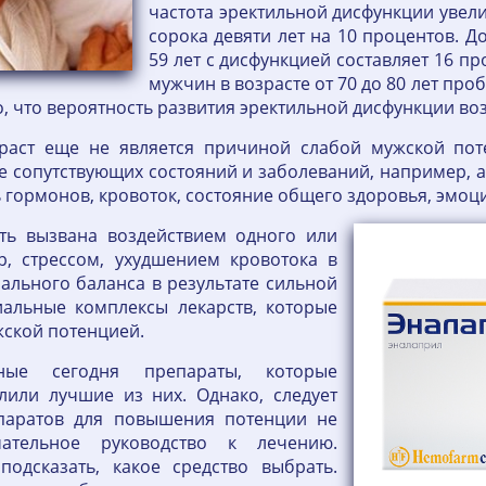
частота эректильной дисфункции увели
сорока девяти лет на 10 процентов. Д
59 лет с дисфункцией составляет 16 про
мужчин в возрасте от 70 до 80 лет пр
, что вероятность развития эректильной дисфункции воз
раст еще не является причиной слабой мужской пот
сопутствующих состояний и заболеваний, например, а
 гормонов, кровоток, состояние общего здоровья, эмоц
ть вызвана воздействием одного или
р, стрессом, ухудшением кровотока в
льного баланса в результате сильной
иальные комплексы лекарств, которые
жской потенцией.
пные сегодня препараты, которые
лили лучшие из них. Однако, следует
епаратов для повышения потенции не
ательное руководство к лечению.
одсказать, какое средство выбрать.