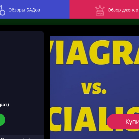
Обзоры БАДов
Обзор дженер
рат)
Купи