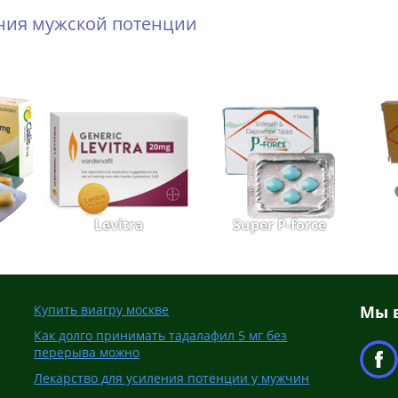
ения мужской потенции
Levitra
Super P-force
Купить виагру москве
Мы в
Как долго принимать тадалафил 5 мг без
перерыва можно
Лекарство для усиления потенции у мужчин