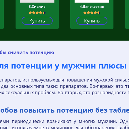
3.Сиалис
4.Дапоксетин
Купить
Купить
обы снизить потенцию
ля потенции у мужчин плюсы
паратов, используемых для повышения мужской силы,
 два основных типа таких препаратов. Во-первых, это
т
их сексуальных проблем. Во-вторых, это разновидност
обов повысить потенцию без табл
ями периодически возникают у многих мужчин. Одна
ятие, используемое в медицине для обозначения слабо