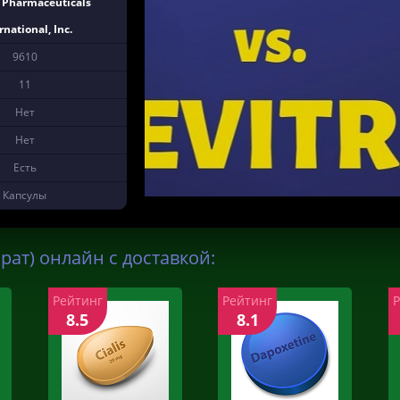
 Pharmaceuticals
rnational, Inc.
9610
11
Нет
Нет
Есть
Капсулы
ат) онлайн с доставкой:
Рейтинг
Рейтинг
8.5
8.1