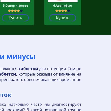
5.Супер п-форсе
6.Аванафил
Купить
Купить
 и минусы
 являются
таблетки
для потенции. Тем не
аблетки
, которые оказывают влияние на
и препаратов, обеспечивающих временное
еток
ко насколько часто им диагностируют
й эрекции)? В какой возрастной группе