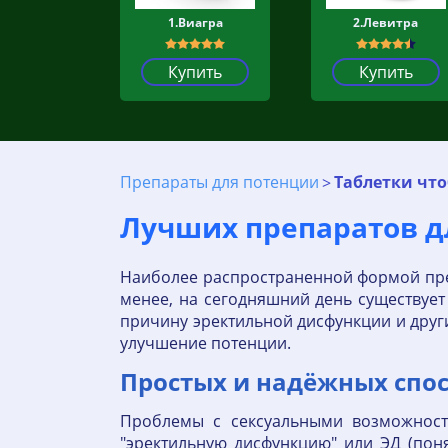
1.Виагра
2.Левитра
Купить
Купить
Препараты для потенции
Таблетки чт
Лучших препаратов д
Наиболее распространенной формой пре
менее, на сегодняшний день существует
причину эректильной дисфункции и друг
улучшение потенции.
Простых и надёжных спос
Проблемы с сексуальными возможност
"эректильную дисфункцию" или ЭД (пон