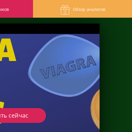
иков
Обзор аналогов
ть сейчас