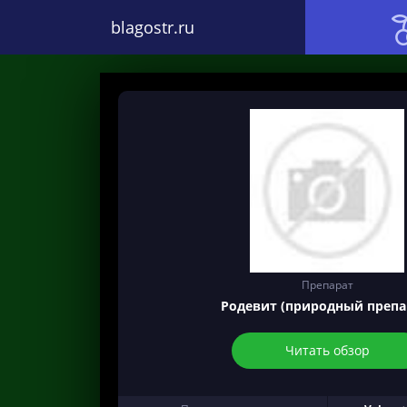
blagostr.ru
Препарат
Родевит (природный препа
Читать обзор