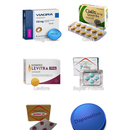
Viagra
Cialis
Levitra
Super P-force