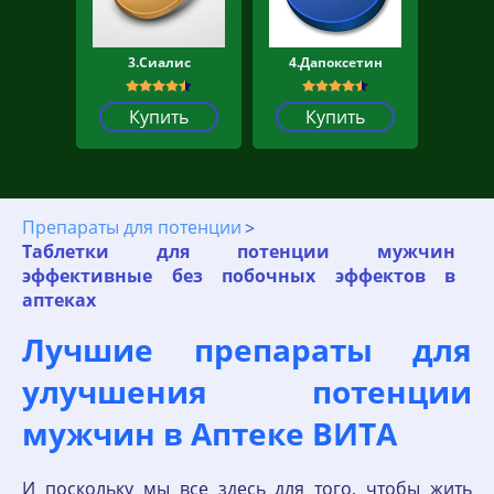
3.Сиалис
4.Дапоксетин
Купить
Купить
Препараты для потенции
Таблетки для потенции мужчин
эффективные без побочных эффектов в
аптеках
Лучшие препараты для
улучшения потенции
мужчин в Аптеке ВИТА
И поскольку мы все здесь для того, чтобы жить