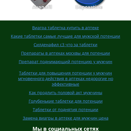
Avanafil
Dapoxetine
Виагра таблетка купить в аптеке
Какие таблетки самые лучшие для мужской потенции
Силденафил с3 что за таблетки
Препараты в аптеках москвы для потенции
Препарат поднимающий потенцию у мужчин
Таблетки для повышения потенции у мужчин
мгновенного действия в аптеках недорогие но
эффективные
Как продлить половой акт мужчины
Голубенькие таблетки для потенции
Таблетки от поднятия потенции
Замена виагры в аптеке для мужчин цена
Мы в социальных сетях