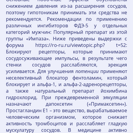
снижением давления из-за расширения сосудов,
поэтому гипотоникам принимать эти средства не
рекомендуется. Рекомендации по применению
различных ингибиторов ФДЭ-5 у отдельных
категорий мужчин: Популярный препарат из этой
группы «Импаза». Ниже приведены выдержки с
форума https://ro-ru.ru/viewtopic.php? t=52:
Блокируют рецепторы, которые принимают
сосудосуживающие импульсы, в результате чего
стенки сосудов расслабляются, эрекция
усиливается. Для улучшения
потенции
применяют
неселективный блокатор фентоламин, который
блокирует и альфа-1, и альфа-2-адренорецепторы,
а также натуральный препарат йохимбина
гидрохлорид. При преждевременной эякуляции
назначают дапоксетин («Примаксетин»).
Простагландин Е1 – это вещество, вырабатываемое
человеческим организмом, которое снижает
активность тромбоцитов и расслабляет гладкую
мускулатуру сосудов. В медицине активно