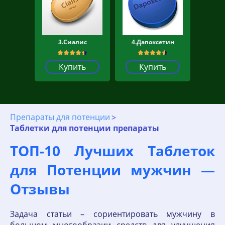
3.Сиалис
4.Дапоксетин
Купить
Купить
Препараты для потенции
Таблетки для потенции препараты
ТОП-10 Лучших Таблеток
для Потенции мужчин —
Отзывы
Задача статьи – сориентировать мужчину в