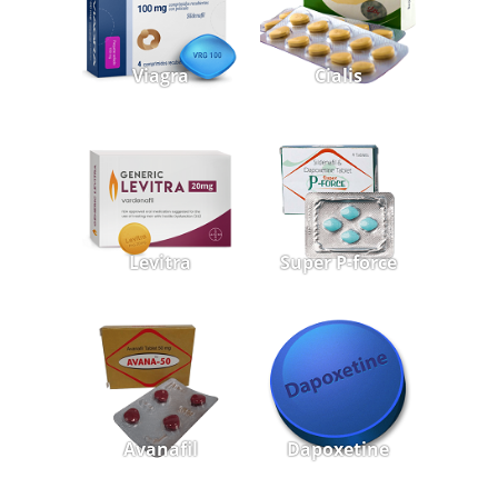
Viagra
Cialis
Levitra
Super P-force
Avanafil
Dapoxetine