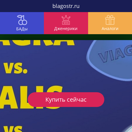
blagostr.ru
Дженерики
Аналоги
БАДы
Купить сейчас