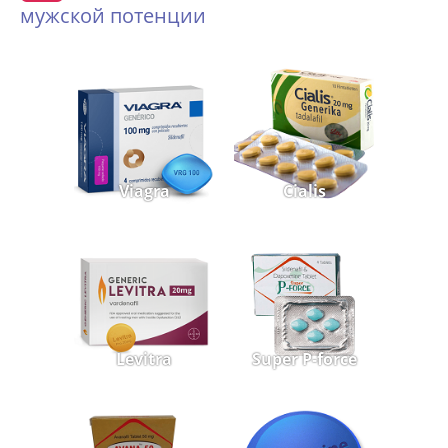
мужской потенции
Viagra
Cialis
Levitra
Super P-force