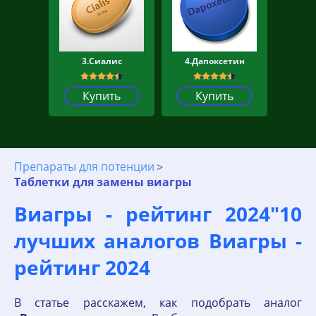
3.Сиалис
4.Дапоксетин
Купить
Купить
Препараты для потенции
Таблетки для замены виагры
Виагры - рейтинг 2024"10
лучших аналогов Виагры -
рейтинг 2024
В статье расскажем, как подобрать аналог