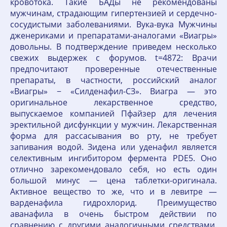
кровотока. Такие БАДы не рекомендованы
мужчинам, страдающим гипертензией и сердечно-
сосудистыми заболеваниями. Вука-вука Мужчины
дженериками и препаратами-аналогами «Виагры»
довольны. В подтверждение приведем несколько
свежих выдержек с форумов. t=4872: Врачи
предпочитают проверенные отечественные
препараты, в частности, российский аналог
«Виагры» − «Силденафил-СЗ». Виагра — это
оригинальное лекарственное средство,
выпускаемое компанией Пфайзер для лечения
эректильной дисфункции у мужчин. Лекарственная
форма для рассасывания во рту, не требует
запивания водой. Зидена или уденафил является
селективным ингибитором фермента PDE5. Оно
отлично зарекомендовало себя, но есть один
большой минус — цена таблетки-оригинала.
Активное вещество то же, что и в левитре —
варденафила гидрохлорид. Преимущество
аванафила в очень быстром действии по
сравнению с другими аналогичными средствами.