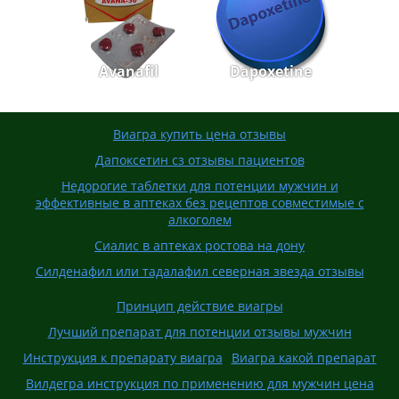
Avanafil
Dapoxetine
Виагра купить цена отзывы
Дапоксетин сз отзывы пациентов
Недорогие таблетки для потенции мужчин и
эффективные в аптеках без рецептов совместимые с
алкоголем
Сиалис в аптеках ростова на дону
Силденафил или тадалафил северная звезда отзывы
Принцип действие виагры
Лучший препарат для потенции отзывы мужчин
Инструкция к препарату виагра
Виагра какой препарат
Вилдегра инструкция по применению для мужчин цена