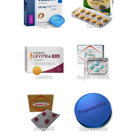
Viagra
Cialis
Levitra
Super P-force
Avanafil
Dapoxetine