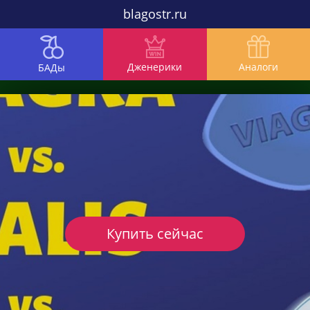
blagostr.ru
Дженерики
Аналоги
БАДы
Купить сейчас