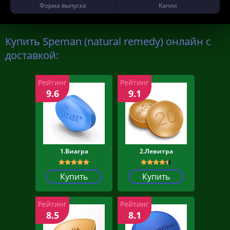
Форма выпуска
Капли
Купить Speman (natural remedy) онлайн с
доставкой:
Рейтинг
Рейтинг
9.6
9.1
1.Виагра
2.Левитра
Купить
Купить
Рейтинг
Рейтинг
8.5
8.1