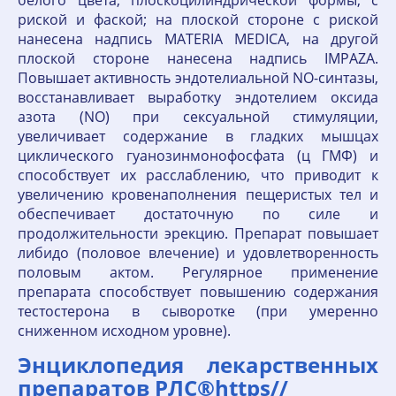
белого цвета, плоскоцилиндрической формы, с
риской и фаской; на плоской стороне с риской
нанесена надпись MATERIA MEDICA, на другой
плоской стороне нанесена надпись IMPAZA.
Повышает активность эндотелиальной NO-синтазы,
восстанавливает выработку эндотелием оксида
азота (NO) при сексуальной стимуляции,
увеличивает содержание в гладких мышцах
циклического гуанозинмонофосфата (ц ГМФ) и
способствует их расслаблению, что приводит к
увеличению кровенаполнения пещеристых тел и
обеспечивает достаточную по силе и
продолжительности эрекцию. Препарат повышает
либидо (половое влечение) и удовлетворенность
половым актом. Регулярное применение
препарата способствует повышению содержания
тестостерона в сыворотке (при умеренно
сниженном исходном уровне).
Энциклопедия лекарственных
препаратов РЛС®https//