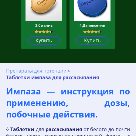
3.Сиалис
4.Дапоксетин
Купить
Купить
Препараты для потенции
Таблетки импаза для рассасывания
Импаза — инструкция по
применению, дозы,
побочные действия.
◊
Таблетки
для
рассасывания
от белого до почти