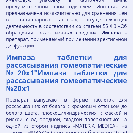
ячейковую упаковку в картонной пачке,
предусмотренной производителем. Информация
предназначена исключительно для сравнения цен
в стационарных аптеках, осуществляющих
деятельность в соответствии со статьей 55 ФЗ «Об
обращении лекарственных средств».
Импаза
–
препарат, применяемый при лечении эректильной
дисфункции.
Импаза таблетки для
рассасывания гомеопатические
№20х1"Импаза таблетки для
рассасывания гомеопатические
№20х1
Препарат выпускают в форме таблеток для
рассасывания: от белого с кремовым оттенком до
белого цвета, плоскоцилиндрических, с фаской и
риской, с однородной, гладкой поверхностью; на
одной из сторон надпись «MATERIA MEDICA», на
другой – «IMPAZA» (в полимерных банках по 10, 20