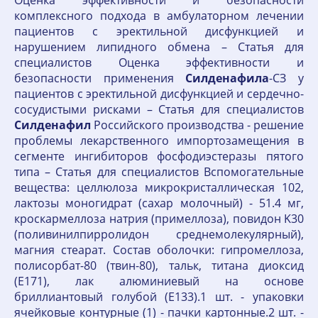
Оценка эффективности и безопасности
комплексного подхода в амбулаторном лечении
пациентов c эректильной дисфункцией и
нарушением липидного обмена – Статья для
специалистов Оценка эффективности и
безопасности применения
Силденафила
-СЗ у
пациентов с эректильной дисфункцией и сердечно-
сосудистыми рисками – Статья для специалистов
Силденафил
Российского производства - решение
проблемы лекарственного импортозамещения в
сегменте ингибиторов фосфодиэстеразы пятого
типа – Статья для специалистов Вспомогательные
вещества: целлюлоза микрокристаллическая 102,
лактозы моногидрат (сахар молочный) - 51.4 мг,
кроскармеллоза натрия (примеллоза), повидон K30
(поливинилпирролидон среднемолекулярный),
магния стеарат. Состав оболочки: гипромеллоза,
полисорбат-80 (твин-80), тальк, титана диоксид
(E171), лак алюминиевый на основе
бриллиантовый голубой (E133).1 шт. - упаковки
ячейковые контурные (1) - пачки картонные.2 шт. -