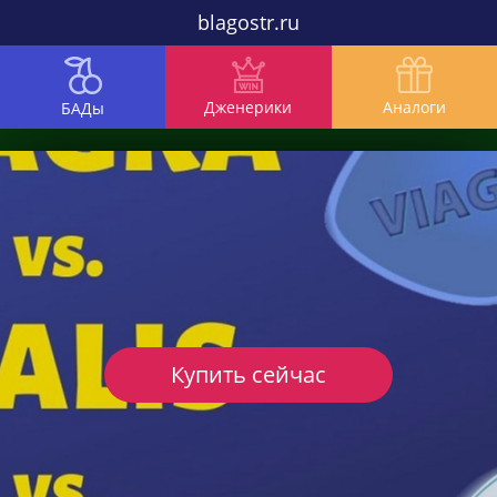
blagostr.ru
Дженерики
Аналоги
БАДы
Купить сейчас