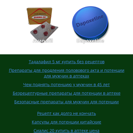
Avanafil
Dapoxetine
Тадалафил 5 мг купить без рецептов
Препараты для продления половового акта и потенции
для мужчин в аптеках
Чем поднять потенцию у мужчин в 45 лет
Безрецептурные препараты для потенции в аптеке
Безопасные препараты для мужчин для потенции
Рецепт как долго не кончать
Капсулы для потенции китайские
Сиалис 20 купить в аптеке цена