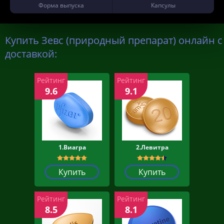
Форма выпуска
Капсулы
Купить Зевс (природный препарат) онлайн с
доставкой:
Рейтинг
Рейтинг
9.6
9.1
1.Виагра
2.Левитра
Купить
Купить
Рейтинг
Рейтинг
8.5
8.1