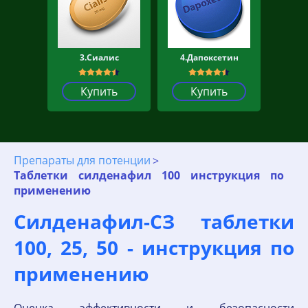
3.Сиалис
4.Дапоксетин
Купить
Купить
Препараты для потенции
Таблетки силденафил 100 инструкция по
применению
Силденафил-СЗ таблетки
100, 25, 50 - инструкция по
применению