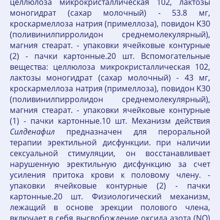
целлюлоза микрокристаллическая 102, лактозы
моногидрат (сахар молочный) - 53.8 мг,
кроскармеллоза натрия (примеллоза), повидон K30
(поливинилпирролидон среднемолекулярный),
магния стеарат. - упаковки ячейковые контурные
(2) - пачки картонные.20 шт. Вспомогательные
вещества: целлюлоза микрокристаллическая 102,
лактозы моногидрат (сахар молочный) - 43 мг,
кроскармеллоза натрия (примеллоза), повидон K30
(поливинилпирролидон среднемолекулярный),
магния стеарат. - упаковки ячейковые контурные
(1) - пачки картонные.10 шт. Механизм действия
Силденафил
предназначен для пероральной
терапии эректильной дисфункции. при наличии
сексуальной стимуляции, он восстанавливает
нарушенную эректильную дисфункцию за счет
усиления притока крови к половому члену. -
упаковки ячейковые контурные (2) - пачки
картонные.20 шт. Физиологический механизм,
лежащий в основе эрекции полового члена,
включает в себя высвобождение оксида азота (NO)