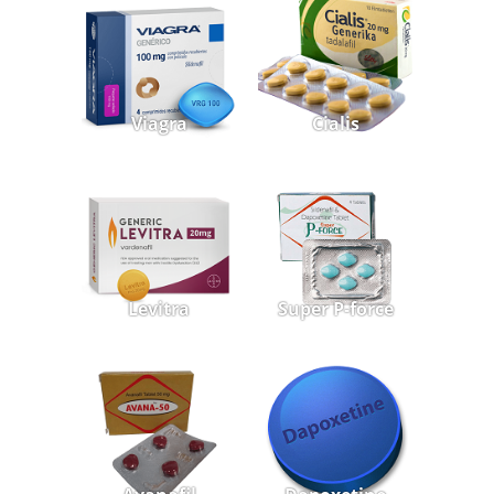
Viagra
Cialis
Levitra
Super P-force