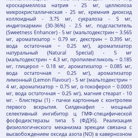
кроскармеллоза натрия - 25 мг, целлюлоза
микрокристаллическая - 25 мг, кремния диоксид
коллоидный - 3.75 мг, сукралоза - 5 мг,
индигокармин (30-36%) - 2.5 мг, подсластитель
(Sweetness Enhancer) - 5 мг (мальтодекстрин ~ 3.565
мг, ароматизатор ~ 0.79 мг, декстрин ~ 0.395 мг,
вода остаточная ~ 0.25 мг), ароматизатор
натуральный (Natural Special) - 5 мг
(мальтодекстрин ~ 4.3 мг, пропиленгликоль ~ 0.185
мг, глицерол ~ 0.18 мг, ароматизатор ~ 0.085 мг,
вода остаточная ~ 0.25 мг), ароматизатор
лимонный (Lemon Flavour) - 5 мг (мальтодекстрин ~
4 мг, ароматизатор ~ 0.75 мг, α-токоферол ~ 0.0003
мг, вода остаточная ~ 0.25 мг), магния стеарат - 10
мг. - блистеры (1) - пачки картонные с контролем
первого вскрытия. Силденафил - мощный
селективный ингибитор ц ГМФ-специфической
фосфодиэстеразы типа 5 (ФДЭ5). Реализация
физиологического механизма эрекции связана с
высвобождением оксида азота (NO) в кавернозном