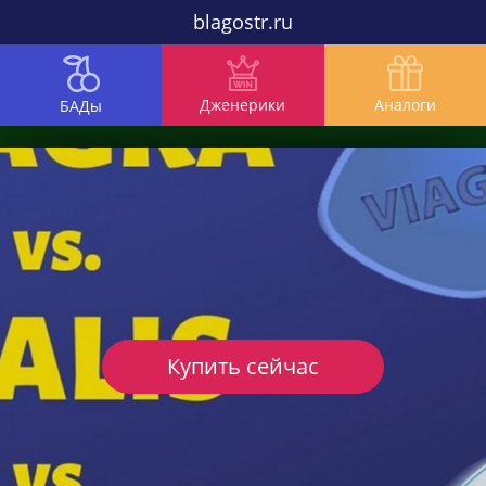
blagostr.ru
Дженерики
Аналоги
БАДы
Купить сейчас