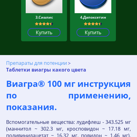
3.Сиалис
4.Дапоксетин
Купить
Купить
Препараты для потенции
Таблетки виагры какого цвета
Виагра® 100 мг инструкция
по применению,
показания.
Вспомогательные вещества: лудифлеш - 343.525 мг
(маннитол ~ 302.3 мг, кросповидон ~ 17.18 мг,
поливинилацетат ~ 16.32 мг, повидон ~ 1.46 мг),