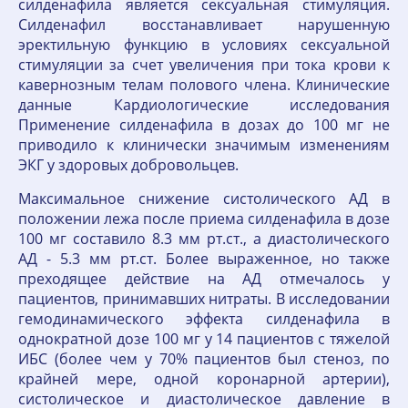
силденафила является сексуальная стимуляция.
Силденафил восстанавливает нарушенную
эректильную функцию в условиях сексуальной
стимуляции за счет увеличения при тока крови к
кавернозным телам полового члена. Клинические
данные Кардиологические исследования
Применение силденафила в дозах до 100 мг не
приводило к клинически значимым изменениям
ЭКГ у здоровых добровольцев.
Максимальное снижение систолического АД в
положении лежа после приема силденафила в дозе
100 мг составило 8.3 мм рт.ст., а диастолического
АД - 5.3 мм рт.ст. Более выраженное, но также
преходящее действие на АД отмечалось у
пациентов, принимавших нитраты. В исследовании
гемодинамического эффекта силденафила в
однократной дозе 100 мг у 14 пациентов с тяжелой
ИБС (более чем у 70% пациентов был стеноз, по
крайней мере, одной коронарной артерии),
систолическое и диастолическое давление в