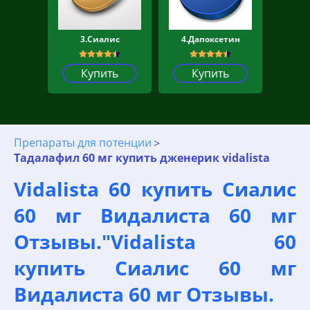
3.Сиалис
4.Дапоксетин
Купить
Купить
Препараты для потенции
Тадалафил 60 мг купить дженерик vidalista
Vidalista 60 купить Сиалис
60 мг Видалиста 60 мг
Отзывы."Vidalista 60
купить Сиалис 60 мг
Видалиста 60 мг Отзывы.