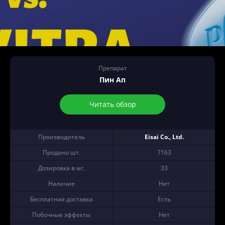
Препарат
Пин Ап
Читать обзор
Производитель
Eisai Co., Ltd.
Продано шт.
7163
Дозировка в мг.
33
Наличие
Нет
Бесплатная доставка
Есть
Побочные эффекты
Нет