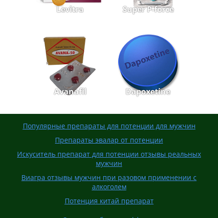
Levitra
Super P-force
Avanafil
Dapoxetine
Популярные препараты для потенции для мужчин
Препараты эвалар от потенции
Искуситель препарат для потенции отзывы реальных
мужчин
Виагра отзывы мужчин при разовом применении с
алкоголем
Потенция китай препарат