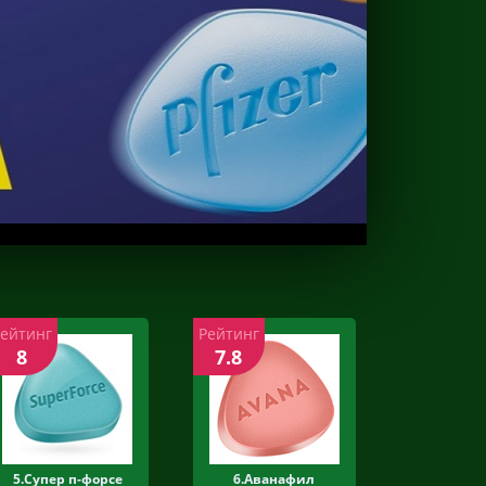
Рейтинг
Рейтинг
8
7.8
5.Супер п-форсе
6.Аванафил