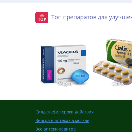
Топ препаратов для улучш
Viagra
Cialis
Силденафил сроки действия
Виагра в аптеках в москве
Все аптеки левитра