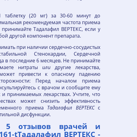
 таблетку (20 мг) за 30-60 минут до
имальная рекомендуемая частота приема
е принимайте Тадалафил ВЕРТЕКС, если у
юбой другой компонент препарата.
нимать при наличии сердечно-сосудистых
абильной Стенокардии, Сердечной
а в последние 6 месяцев. Не принимайте
имаете нитраты
или
другие лекарства,
 может привести к опасному падению
сторожности: Перед началом приема
сультируйтесь с врачом и сообщите ему
 и принимаемых лекарствах. Учтите, что
ствах может снизить эффективность
ременного приема
Тадалафил
ВЕРТЕКС
с
ктильной дисфункции.
- 5 отзывов врачей и
 161-tТадалафил ВЕРТЕКС -