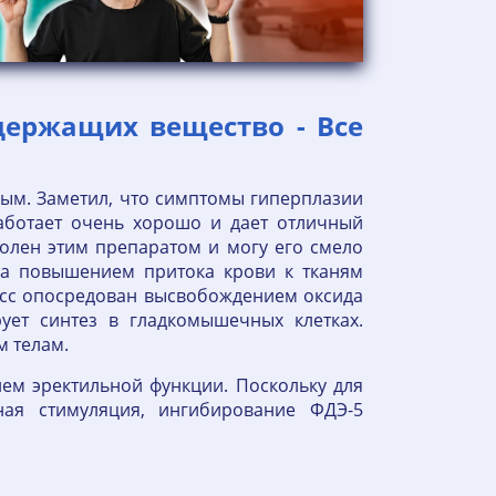
одержащих вещество - Все
ым. Заметил, что симптомы гиперплазии
аботает очень хорошо и дает отличный
волен этим препаратом и могу его смело
на повышением притока крови к тканям
цесс опосредован высвобождением оксида
ует синтез в гладкомышечных клетках.
 телам.
ем эректильной функции. Поскольку для
ная стимуляция, ингибирование ФДЭ-5