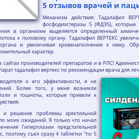
5 отзывов врачей и пац
Механизм действия: Тадалафил ВЕР
фосфодиэстеразы 5 (ФДЭ5), которые
ения в организме выделяется определенный химичес
отока к половому органу. Тадалафил ВЕРТЕКС увеличи
органа и увеличивая кровенаполнение к нему. Об
комительный характер.
айтах производителей препаратов и в РЛС! Администр
арат тадалафил вертекс по рекомендации врача для ле
водителя о его эффективности, я не
ений. Более того, у меня возникли
боли и тошноты, которые привели к
увствия.
и и решение проблемы эректильной
ло моих ожиданий. Я только что начал
ечения Гиперплазии предстательной
с, поэтому съел сразу 4 таблетки "по 5