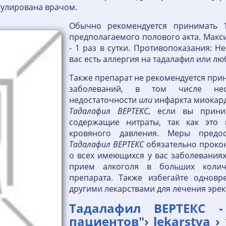
гулирована врачом.
Обычно рекомендуется принимать 1
предполагаемого полового акта. Макс
- 1 раз в сутки. Противопоказания: Н
вас есть аллергия на тадалафил или л
Также препарат не рекомендуется при
заболеваний, в том числе нест
недостаточности
или
инфаркта миокард
Тадалафил
ВЕРТЕКС
, если вы прин
содержащие нитраты, так как это
кровяного давления. Меры предо
Тадалафил
ВЕРТЕКС
обязательно прокон
о всех имеющихся у вас заболеваниях
прием алкоголя в больших количе
препарата. Также избегайте однов
другими лекарствами для лечения эре
Тадалафил ВЕРТЕКС 
пациентов"› lekarstva ›