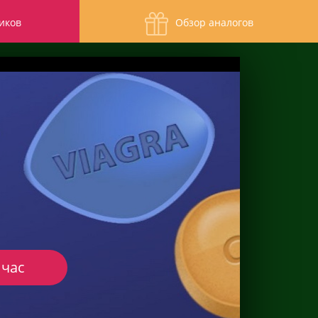
иков
Обзор аналогов
йчас