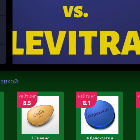
тавкой:
Рейтинг
Рейтинг
8.5
8.1
3.Сиалис
4.Дапоксетин