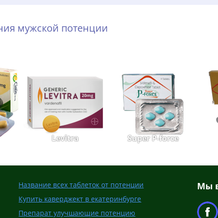
ения мужской потенции
Levitra
Super P-force
Название всех таблеток от потенции
Мы в
Купить каверджект в екатеринбурге
Препарат улучшающие потенцию