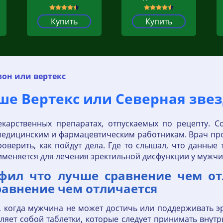
Купить
Купить
он или вертекс
ше Вертекс или Северная звез
екарственных препаратах, отпускаемых по рецепту. С
едицинским и фармацевтическим работникам. Врач пропис
оверить, как пойдут дела. Где то слышал, что данные
меняется для лечения эректильной дисфункции у мужчи
фил что лучше сравнение чем от
равнение чем отличается
е, когда мужчина не может достичь или поддерживать э
ляет собой таблетки, которые следует принимать внутр