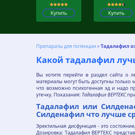
Купить
Купить
Препараты для потенции
Тадалафил оз
Какой тадалафил луч
Вы хотите перейти в раздел сайта о л
материалы могут быть доступны только м
что возможно психогенная эд и надо пр
утечку. Показания:
Тадалафил
ВЕРТЕКС
при
Тадалафил или Силдена
Силденафил что лучше с
Эректильная дисфункция - это состояни
Дозировка: Тадалафил ВЕРТЕКС представ