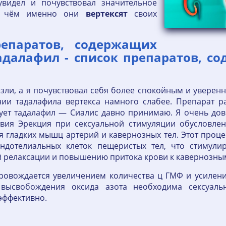
увидел и почувствовал значительное
на чём именно они
вертексят
своих
епаратов, содержащих
адалафил - список препаратов, с
ли, а я почувствовал себя более спокойным и уверенн
нии тадалафила вертекса намного слабее. Препарат р
твует тадалафил — Сиалис давно принимаю. Я очень до
твия Эрекция при сексуальной стимуляции обусловле
я гладких мышц артерий и кавернозных тел. Этот про
ндотелиальных клеток пещеристых тел, что стимулир
 релаксации и повышению притока крови к кавернозным
овождается увеличением количества ц ГМФ и усилени
высвобождения оксида азота необходима сексуаль
эффективно.