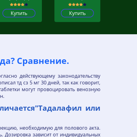
Купить
Купить
да? Сравнение.
огласно действующему законодательству
ал тд сз 5 мг 30 дней, так как говорит,
 таблетки могут провоцировать венозную
н.
личается"Тадалафил или
рекцию, необходимую для полового акта.
ь. Дозировка зависит от индивидуальных