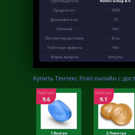
Производитель
Nordic Group B.V.
Продано шт.
9290
Дозировка в мг.
37
Наличие
Нет
Бесплатная доставка
Есть
Побочные эффекты
Нет
Форма выпуска
Капсулы
Купить Тентекс Роял онлайн с дос
Рейтинг
Рейтинг
9.6
9.1
1.Виагра
2.Левитра