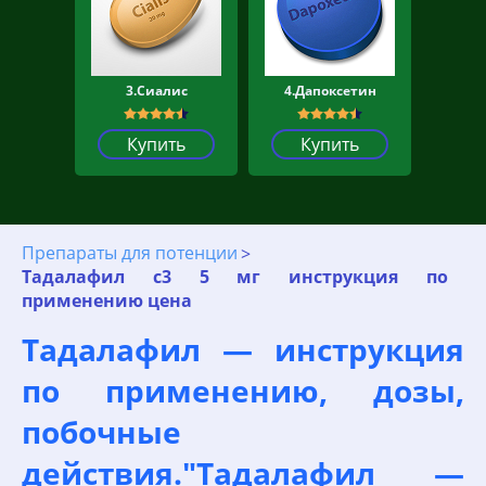
3.Сиалис
4.Дапоксетин
Купить
Купить
Препараты для потенции
Тадалафил с3 5 мг инструкция по
применению цена
Тадалафил — инструкция
по применению, дозы,
побочные
действия."Тадалафил —