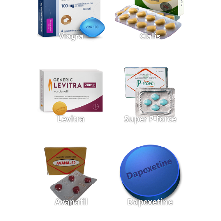
Viagra
Cialis
Levitra
Super P-force
Avanafil
Dapoxetine