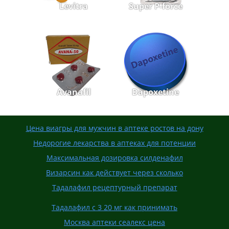
Levitra
Super P-force
Avanafil
Dapoxetine
Цена виагры для мужчин в аптеке ростов на дону
Недорогие лекарства в аптеках для потенции
Максимальная дозировка силденафил
Визарсин как действует через сколько
Тадалафил рецептурный препарат
Тадалафил с 3 20 мг как принимать
Москва аптеки сеалекс цена