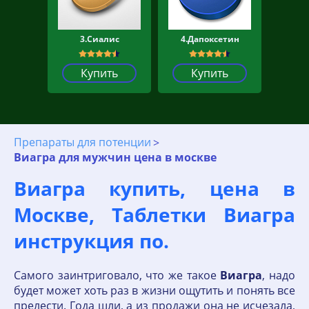
3.Сиалис
4.Дапоксетин
Купить
Купить
Препараты для потенции
Виагра для мужчин цена в москве
Виагра купить, цена в
Москве, Таблетки Виагра
инструкция по.
Самого заинтриговало, что же такое
Виагра
, надо
будет может хоть раз в жизни ощутить и понять все
прелести. Года шли, а из продажи она не исчезала,