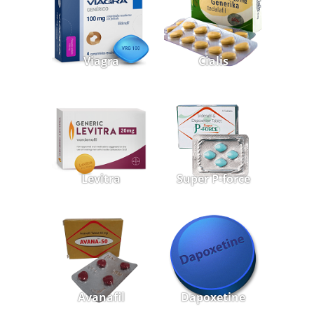
Viagra
Cialis
Levitra
Super P-force
Avanafil
Dapoxetine