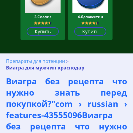
3.Сиалис
4.Дапоксетин
Купить
Купить
Препараты для потенции
Виагра для мужчин краснодар
Виагра без рецепта что
нужно знать перед
покупкой?"com › russian ›
features-43555096Виагра
без рецепта что нужно