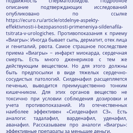
подвижность сперматозоидов. Подробное
описание подтверждающих исследований
опубликовано по ссылке
https://ecuro.ru/article/otdelnye-aspekty-
effektivnosti-i-bezopasnosti-primeneniya-sildenafila-
tsitrata-v-urologiches. Противопоказания к приему
«Виагры»: Иногда бывает сыпь, дерматит, отек лица
и гениталий, рвота. Самое страшное последствие
приема «Виагры» − инфаркт миокарда, сердечная
смерть. Есть много дженериков с тем же
действующим веществом. Но для этого должны
быть предпосылки в виде тяжелых сердечно-
сосудистых патологий. Силденафил расщепляется
печенью, выводится преимущественно тонким
кишечником. Для этих органов вещество не
токсично при условии соблюдения дозировки и
учета противопоказаний. Из отечественных
наиболее эффективен «Силденафил СЗ». Есть
аналоги: тадалафил, варденафил, уденафил,
аванафил. Рассказываем про аналоги «Виагры»:
эффективные препараты за меньшие деньги.