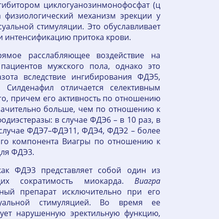
нгибитором циклогуанозинмонофосфат (ц
а физиологический механизм эрекции у
уальной стимуляции. Это обуславливает
и интенсификацию притока крови.
рямое расслабляющее воздействие на
пациентов мужского пола, однако это
азота вследствие ингибирования ФДЭ5,
 Силденафил отличается селективным
ro, причем его активность по отношению
начительно больше, чем по отношению к
иэстеразы: в случае ФДЭ6 – в 10 раз, в
 случае ФДЭ7–ФДЭ11, ФДЭ4, ФДЭ2 – более
ного компонента Виагры по отношению к
для ФДЭ3.
как ФДЭ3 представляет собой один из
щих сократимость миокарда.
Виагра
вный препарат исключительно при его
уальной стимуляцией. Во время ее
ует нарушенную эректильную функцию,