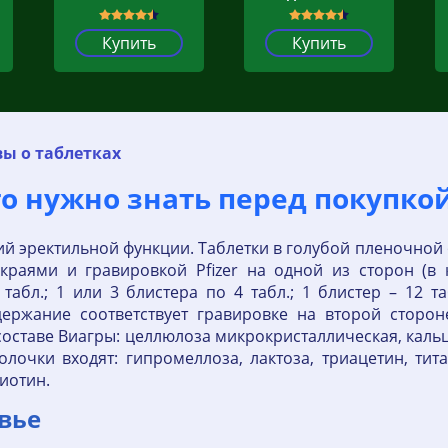
Купить
Купить
ы о таблетках
то нужно знать перед покупко
ий эректильной функции. Таблетки в голубой пленочно
раями и гравировкой Pfizer на одной из сторон (в 
табл.; 1 или 3 блистера по 4 табл.; 1 блистер – 12 
держание соответствует гравировке на второй сторон
оставе Виагры: целлюлоза микрокристаллическая, каль
олочки входят: гипромеллоза, лактоза, триацетин, тит
иотин.
вье