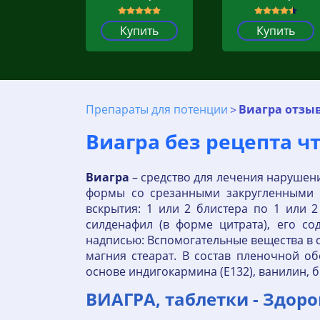
Купить
Купить
Препараты для потенции
Виагра отзыв
Виагра без рецепта ч
Виагра
– средство для лечения нарушен
формы со срезанными закругленными к
вскрытия: 1 или 2 блистера по 1 или 2 
силденафил (в форме цитрата), его со
надписью: Вспомогательные вещества в с
магния стеарат. В состав пленочной об
основе индигокармина (Е132), ванилин, б
ВИАГРА, таблетки - Здоро