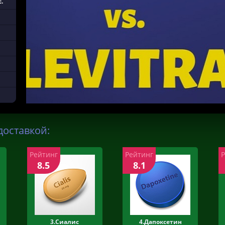
.
доставкой:
Рейтинг
Рейтинг
8.5
8.1
3.Сиалис
4.Дапоксетин