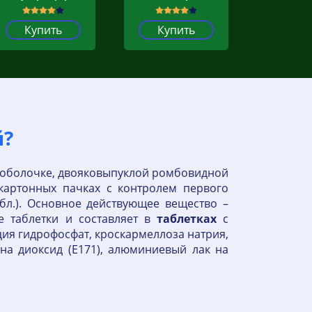
Купить
Купить
й?
й оболочке, двояковыпуклой ромбовидной
картонных пачках с контролем первого
табл.). Основное действующее вещество –
е таблетки и составляет в
таблетках
с
ция гидрофосфат, кроскармеллоза натрия,
ана диоксид (Е171), алюминиевый лак на