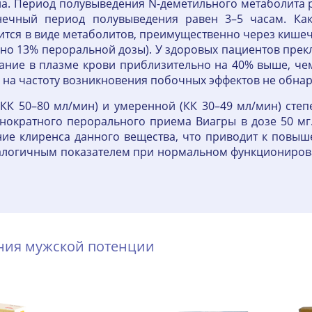
ла. Период полувыведения N-деметильного метаболита 
онечный период полувыведения равен 3–5 часам. К
тся в виде метаболитов, преимущественно через кише
о 13% пероральной дозы). У здоровых пациентов прекл
ние в плазме крови приблизительно на 40% выше, чем 
 на частоту возникновения побочных эффектов не обна
КК 50–80 мл/мин) и умеренной (КК 30–49 мл/мин) сте
нократного перорального приема Виагры в дозе 50 мг.
ние клиренса данного вещества, что приводит к повы
налогичным показателем при нормальном функционирова
ения мужской потенции