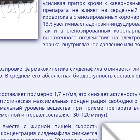
усиливая приток крови к кавернозны
препарата не влияет на сердечный
кровотока в стенозированных коронарн
13% увеличивает аденозин-индуцирова
так и в стенозированных коронарны
выраженного воздействия на электро
зрачка, внутриглазное давление или в
озировке фармакокинетика силденафила отличается ли
о. В среднем его абсолютная биодоступность составля
 составляет примерно 1,7 нг/мл, это снижает активност
атистическая максимальная концентрация свободного
мальный уровень вещества при приеме препарата вну
еменной интервал составляет 30–120 минут).
 вместе с жирной пищей скорость
 концентрация силденафила снижается