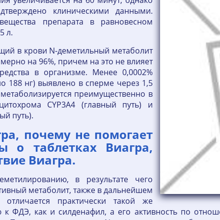
ия увеличивается на 60 минут, однако
дтверждено клиническими данными.
вещества препарата в равновесном
5 л.
щий в крови N-деметильный метаболит
мерно на 96%, причем на это не влияет
редства в организме. Менее 0,0002%
о 188 нг) выявлено в сперме через 1,5
 метаболизируется преимущественно в
цитохрома CYP3A4 (главный путь) и
й путь).
ра, почему не помогает
ы о таблетках Виагра,
твие Виагра.
еметилированию, в результате чего
тивный метаболит, также в дальнейшем
т отличается практически такой же
 к ФДЭ, как и силденафил, а его активность по отнош