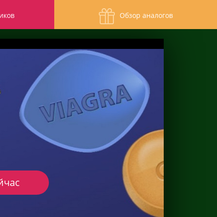
иков
Обзор аналогов
йчас