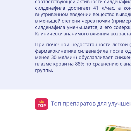
соответствующей активности силденафи
силденафила достигает 41 л/час, а к
внутривенном введении вещество выводи
в меньшей степени через почки (примерн
силденафила уменьшается, а его содержа
Клинически значимого влияния возраста
При почечной недостаточности легкой (
фармакокинетике силденафила после од
менее 30 мл/мин) обуславливает сниже
плазме крови на 88% по сравнению с а
группы.
Топ препаратов для улучш