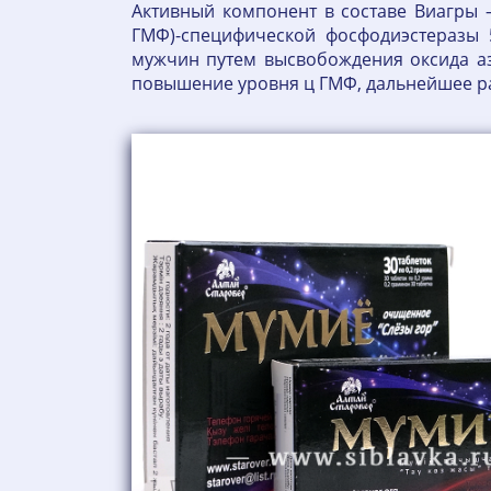
Активный компонент в составе Виагры 
ГМФ)-специфической фосфодиэстеразы 
мужчин путем высвобождения оксида аз
повышение уровня ц ГМФ, дальнейшее ра