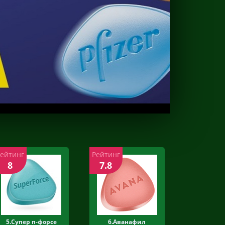
Рейтинг
Рейтинг
8
7.8
5.Супер п-форсе
6.Аванафил