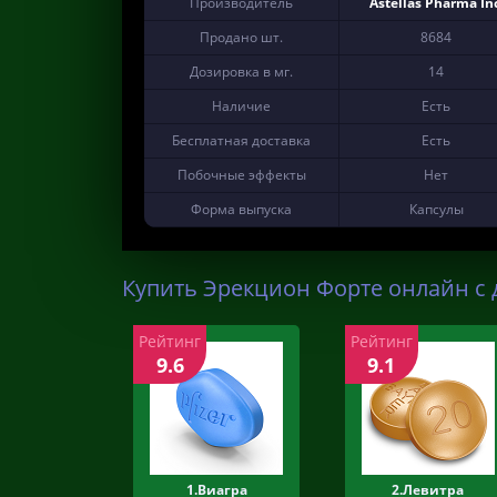
Производитель
Astellas Pharma Inc
Продано шт.
8684
Дозировка в мг.
14
Наличие
Есть
Бесплатная доставка
Есть
Побочные эффекты
Нет
Форма выпуска
Капсулы
Купить Эрекцион Форте онлайн с 
Рейтинг
Рейтинг
9.6
9.1
1.Виагра
2.Левитра