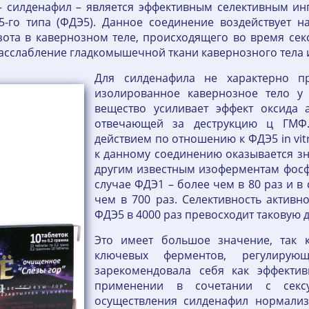
– силденафил – является эффективным селективным и
5-го типа (ФДЭ5). Данное соединение воздействует н
ота в кавернозном теле, происходящего во время секс
сслабление гладкомышечной ткани кавернозного тела 
Для силденафила не характерно п
изолированное кавернозное тело у 
вещество усиливает эффект оксида 
отвечающей за деструкцию ц ГМФ.
действием по отношению к ФДЭ5 in vit
к данному соединению оказывается з
другим известным изоферментам фосфод
случае ФДЭ1 – более чем в 80 раз и в
чем в 700 раз. Селективность актив
ФДЭ5 в 4000 раз превосходит таковую 
Это имеет большое значение, так 
ключевых ферментов, регулирую
зарекомендовала себя как эффекти
применении в сочетании с секс
осуществления силденафил нормализ