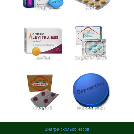
Viagra
Cialis
Levitra
Super P-force
Avanafil
Dapoxetine
Виагра сколько часов