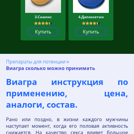
3.Сиалис
4.Дапоксетин
Купить
Купить
Препараты для потенции
Виагра сколько можно принимать
Виагра инструкция по
применению, цена,
аналоги, состав.
Рано или поздно, в жизни каждого мужчины
наступает момент, когда его половая активность
снижается. На качество секса влияет большое