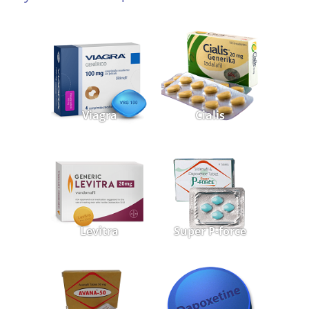
Viagra
Cialis
Levitra
Super P-force