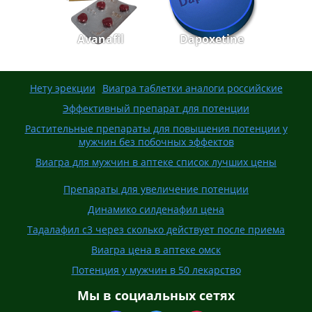
Avanafil
Dapoxetine
Нету эрекции
Виагра таблетки аналоги российские
Эффективный препарат для потенции
Растительные препараты для повышения потенции у
мужчин без побочных эффектов
Виагра для мужчин в аптеке список лучших цены
Препараты для увеличение потенции
Динамико силденафил цена
Тадалафил с3 через сколько действует после приема
Виагра цена в аптеке омск
Потенция у мужчин в 50 лекарство
Мы в социальных сетях