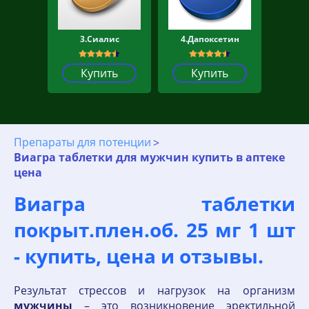
3.Сиалис
4.Дапоксетин
Купить
Купить
Препараты для потенции
Виагра таблетки для мужчин купить в аптеке
цена
Виагра таблетки
покрыт.плен.об. 25 мг 1 шт
- купить, цена и отзывы.
Результат стрессов и нагрузок на организм
мужчины
– это возникновение эректильной