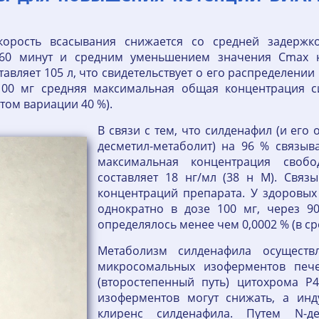
орость всасывания снижается со средней задержк
) 60 минут и средним уменьшением значения Cmax 
тавляет 105 л, что свидетельствует о его распределении
00 мг средняя максимальная общая концентрация с
том вариации 40 %).
В связи с тем, что силденафил (и его
десметил-метаболит) на 96 % связыв
максимальная концентрация своб
составляет 18 нг/мл (38 н М). Связ
концентраций препарата. У здоровых
однократно в дозе 100 мг, через 9
определялось менее чем 0,0002 % (в ср
Метаболизм силденафила осуществ
микросомальных изоферментов пече
(второстепенный путь) цитохрома P
изоферментов могут снижать, а инд
клиренс силденафила. Путем N-де