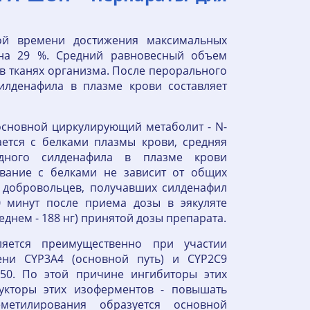
ой времени достижения максимальных
на 29 %. Средний равновесный объем
 в тканях организма. После перорального
илденафила в плазме крови составляет
 основной циркулирующий метаболит - N-
ается с белками плазмы крови, средняя
одного силденафила в плазме крови
ывание с белками не зависит от общих
 добровольцев, получавших силденафил
0 минут после приема дозы в эякуляте
еднем - 188 нг) принятой дозы препарата.
ляется преимущественно при участии
ни CYP3A4 (основной путь) и CYP2C9
450. По этой причине ингибиторы этих
укторы этих изоферментов - повышать
метилирования образуется основной