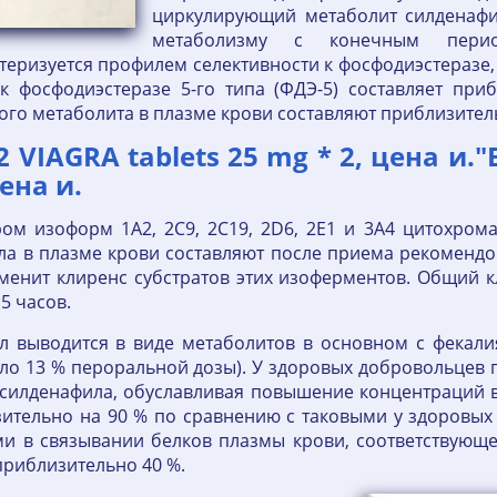
циркулирующий метаболит силденафи
метаболизму с конечным перио
теризуется профилем селективности к фосфодиэстеразе
 фосфодиэстеразе 5-го типа (ФДЭ-5) составляет при
ого метаболита в плазме крови составляют приблизител
 VIAGRA tablets 25 mg * 2, цена и.
цена и.
м изоформ 1A2, 2C9, 2C19, 2D6, 2E1 и 3A4 цитохрома 
а в плазме крови составляют после приема рекомендо
менит клиренс субстратов этих изоферментов. Общий кл
5 часов.
л выводится в виде метаболитов в основном с фекали
ло 13 % пероральной дозы). У здоровых добровольцев п
силденафила, обуславливая повышение концентраций в
ительно на 90 % по сравнению с таковыми у здоровых 
ми в связывании белков плазмы крови, соответствующ
 приблизительно 40 %.