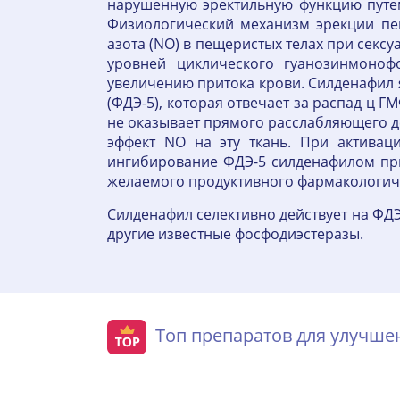
нарушенную эректильную функцию путем
Физиологический механизм эрекции пе
азота (NO) в пещеристых телах при секс
уровней циклического гуанозинмоноф
увеличению притока крови. Силденафил 
(ФДЭ-5), которая отвечает за распад ц 
не оказывает прямого расслабляющего д
эффект NO на эту ткань. При активац
ингибирование ФДЭ-5 силденафилом пр
желаемого продуктивного фармакологиче
Силденафил селективно действует на ФДЭ
другие известные фосфодиэстеразы.
Топ препаратов для улучш