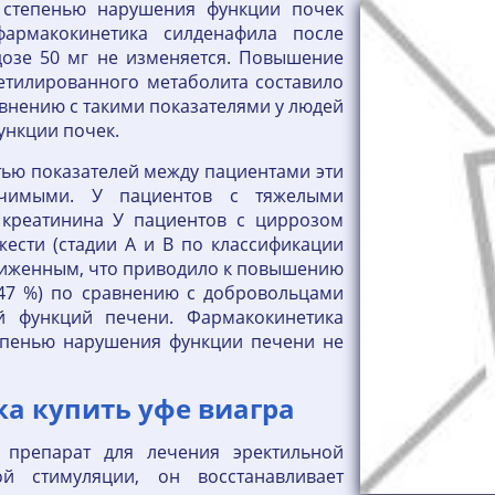
 степенью нарушения функции почек
фармакокинетика силденафила после
дозе 50 мг не изменяется. Повышение
етилированного метаболита составило
авнению с такими показателями у людей
ункции почек.
тью показателей между пациентами эти
ачимыми. У пациентов с тяжелыми
 креатинина У пациентов с циррозом
жести (стадии А и В по классификации
ниженным, что приводило к повышению
 47 %) по сравнению с добровольцами
й функций печени. Фармакокинетика
тепенью нарушения функции печени не
ка купить уфе виагра
 препарат для лечения эректильной
ой стимуляции, он восстанавливает