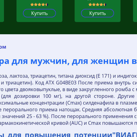
Купить
Купить
ком
ра для мужчин, для женщин в
а, лактоза, триацетин, титана диоксид (Е 171) и индиг
и триацетин). Код ATХ G04BE03 После приема внутрь с
 цвета двояковыпуклые, в виде закругленного ромба с м
 (для дозировки 100 мг), на другой стороне. Другие
ксимальные концентрации (Cmax) силденафила в плазме 
сле перорального приема натощак. Средняя абсолютная
м значений 25 - 63 %). После перорального применени
д фармакокинетической кривой (AUC) и Cmax повышаются
ы для повышения потенции"ВИАГ