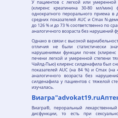
У пациентов с легкой или умеренной
(клиренс креатинина 30-80 мл/мин) 
однократного перорального приема в 
средних показателей AUC и Cmax N-дем
до 126 % и до 73 % соответственно по ср
аналогичного возраста без нарушений ф
Однако в связи с высокой вариабельнос
отличия не были статистически зн
нарушениями функции почек (клиренс
печени легкой и умеренной степени тя
Чайлд-Пью) клиренс силденафила был с
показателей AUC (на 84 %) и Cmax (на
аналогичного возраста без нарушени
силденафила у пациентов с тяжелой с
изучалась.
Виагра"advokat19.ruАпте
Виагра®, пероральный лекарственный
дисфункции, то есть при сексуальн