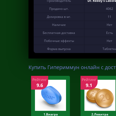
Производитель
Dr. Reddy's Labora
Продано шт.
4062
Дозировка в мг.
11
Наличие
Нет
Бесплатная доставка
Есть
Побочные эффекты
Нет
Форма выпуска
Таблетк
Купить Гипериммун онлайн с дост
Рейтинг
Рейтинг
9.6
9.1
1.Виагра
2.Левитра