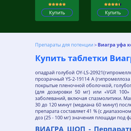
Купить
Купить
Препараты для потенции
Виагра уфа 
Купить таблетки Виаг
опадрай голубой OY-LS-20921(гипромеллоз
прозрачный YS-2-19114 А (гипромеллоза 
покрытые пленочной оболочкой, голубого
(для дозировки 50 мг) или «VGR 100»
заболеваний, включая спазмолитики. Ма
30 до 120 минут (медиана 60 минут) по
препарата составляет 41 % (с диапазоно
доз (25 - 100 мг) значения площади по
ВИАГРА ШОП - Перпарат