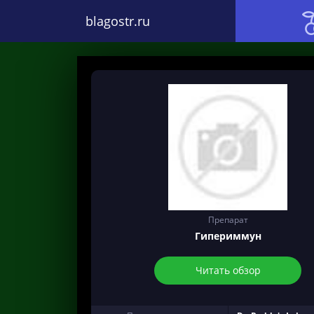
blagostr.ru
Препарат
Гипериммун
Читать обзор