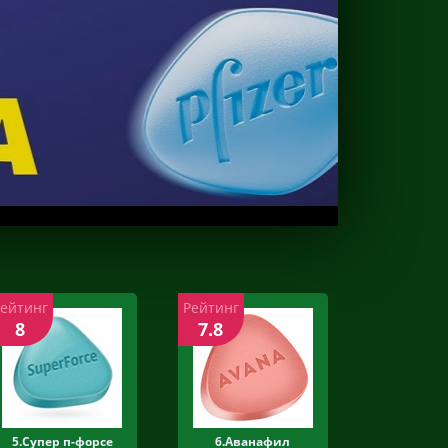
Рейтинг
Рейтинг
8
7.8
5.Супер п-форсе
6.Аванафил