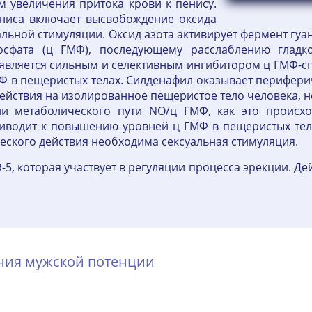
 увеличения притока крови к пенису.
ниса включает высвобождение оксида
уальной стимуляции. Оксид азота активирует фермент гу
осфата (ц ГМФ), последующему расслаблению гладк
является сильным и селективным ингибитором ц ГМФ-с
ГМФ в пещеристых телах. Силденафил оказывает перифер
ействия на изолированное пещеристое тело человека, 
ии метаболического пути NO/ц ГМФ, как это происхо
иводит к повышению уровней ц ГМФ в пещеристых тела
ского действия необходима сексуальная стимуляция.
-5, которая участвует в регуляции процесса эрекции. Де
ения мужской потенции