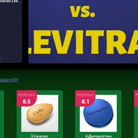
tories Ltd.
и
авкой:
Рейтинг
Рейтинг
8.5
8.1
3.Сиалис
4.Дапоксетин