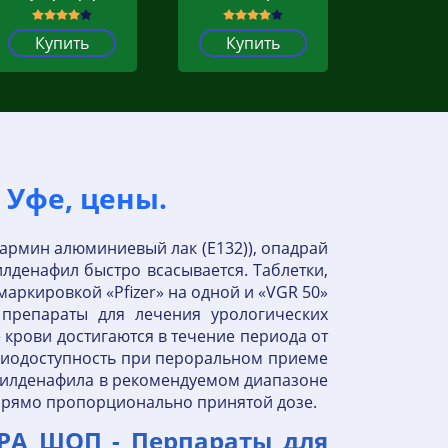
Купить
Купить
 Уфе, цены.
окармин алюминиевый лак (Е132)), опадрай
илденафил быстро всасывается. Таблетки,
аркировкой «Pfizer» на одной и «VGR 50»
 препараты для лечения урологических
крови достигаются в течение периода от
 биодоступность при пероральном приеме
я силденафила в рекомендуемом диапазоне
 прямо пропорционально принятой дозе.
РА ШОП - Перпараты для