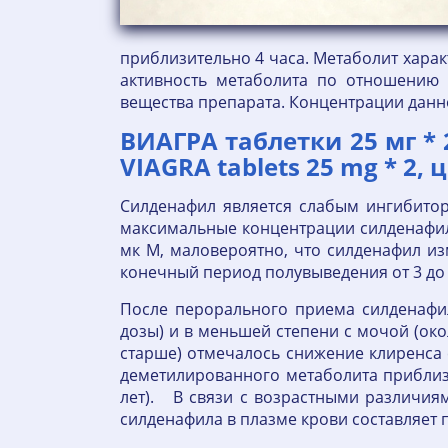
приблизительно 4 часа. Метаболит харак
активность метаболита по отношению к
вещества препарата. Концентрации данн
ВИАГРА таблетки 25 мг * 2
VIAGRA tablets 25 mg * 2, 
Силденафил является слабым ингибиторо
максимальные концентрации силденафил
мк М, маловероятно, что силденафил из
конечный период полувыведения от 3 до 
После перорального приема силденафи
дозы) и в меньшей степени с мочой (око
старше) отмечалось снижение клиренса 
деметилированного метаболита приблиз
лет). В связи с возрастными различия
силденафила в плазме крови составляет