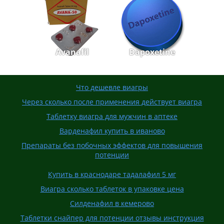
Avanafil
Dapoxetine
Что дешевле виагры
Через сколько после применения действует виагра
Таблетку виагра для мужчин в аптеке
Варденафил купить в иваново
Препараты без побочных эффектов для повышения
потенции
Купить в краснодаре тадалафил 5 мг
Виагра сколько таблеток в упаковке цена
Силденафил в кемерово
Таблетки снайпер для потенции отзывы инструкция